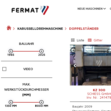
NEUE MASCHINEN
KARUSSELLDREHMASCHINE
DOPPELSTÄNDER
Liste
Gitter
BAUJAHR
‹
VIDEO
MAX.
WERKSTÜCKDURCHMESSER
KZ 300
SCHIESS GmbH
[MM]
Inv. Nr.: 24147
Baujahr:2009
Steuerung Siemens: Sinume