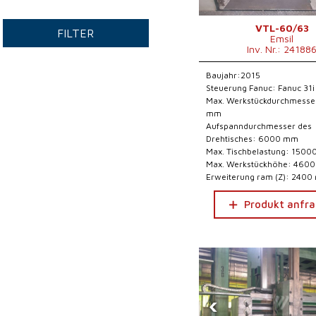
VTL-60/63
FILTER
Emsil
Inv. Nr.: 24188
Baujahr:2015
Steuerung Fanuc: Fanuc 31i
Max. Werkstückdurchmesse
mm
Aufspanndurchmesser des
Drehtisches: 6000 mm
Max. Tischbelastung: 1500
Max. Werkstückhöhe: 460
Erweiterung ram (Z): 240
Produkt anfr
‹