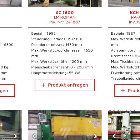
SC 1600
KCH
I.M.ROMAN
RAF
6
Inv. Nr.: 241887
Inv. 
Baujahr:1992
Baujahr:1987
Steuerung Siemens: 802 D si
Max. Werkstück
r: 6300
Drehdurchmesser: 1450 mm
mm
Max. Werkstückdurchmesser: 1650
Aufspanndurchm
mm
Drehtisches: 3
Max. Werkstückhöhe: 1200 mm
Max. Tischbelas
00 kg
Planscheibedrehzahl: 0 - 200 /min
Max. Werkstück
0 mm
Hauptmotorleistung: 55 kW
Erweiterung ra
0 mm
Tragbalkendurch
Produkt anfragen
agen
Prod
›
‹
›
‹