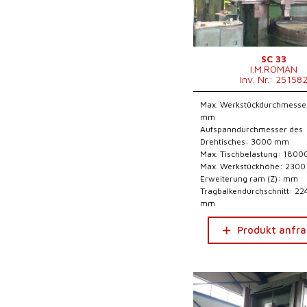
SC 33
I.M.ROMAN
Inv. Nr.: 25158
Max. Werkstückdurchmesse
mm
Aufspanndurchmesser des
Drehtisches: 3000 mm
Max. Tischbelastung: 1800
Max. Werkstückhöhe: 230
Erweiterung ram (Z): mm
Tragbalkendurchschnitt: 22
mm
Produkt anfr