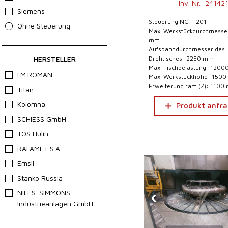
Inv. Nr.: 24142
Siemens
Steuerung NCT: 201
Ohne Steuerung
Max. Werkstückdurchmesse
mm
Aufspanndurchmesser des
HERSTELLER
Drehtisches: 2250 mm
Max. Tischbelastung: 1200
I.M.ROMAN
Max. Werkstückhöhe: 150
Erweiterung ram (Z): 1100
Titan
Kolomna
Produkt anfr
SCHIESS GmbH
TOS Hulín
RAFAMET S.A.
Emsil
Stanko Russia
‹
NILES-SIMMONS
Industrieanlagen GmbH