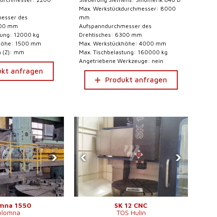
Max. Werkstückdurchmesser: 8000
esser des
mm
000 mm
Aufspanndurchmesser des
tung: 12000 kg
Drehtisches: 6300 mm
höhe: 1500 mm
Max. Werkstückhöhe: 4000 mm
m (Z): mm
Max. Tischbelastung: 160000 kg
Angetriebene Werkzeuge: nein
ukt anfragen
Produkt anfragen
›
‹
›
mna 1550
SK 12 CNC
olomna
TOS Hulín