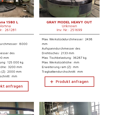
na 1580 L
GRAY MODEL HEAVY OUT
olomna
Unknown
Nr.: 261281
Inv. Nr.: 251699
Max. Werkstückdurchmesser: 2438
durchmesser: 8000
mm
Aufspanndurchmesser des
esser des
Drehtisches: 2133 mm
100 mm
Max. Tischbelastung: 36287 kg
tung: 125 000 kg
Max. Werkstückhöhe: mm
khöhe: 3200 mm
Erweiterung ram (Z): mm
m (Z): 2000 mm
Tragbalkendurchschnitt: mm
schnitt: mm
Produkt anfragen
ukt anfragen