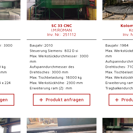
SC 33 CNC
Kolom
I.M.ROMAN
K
2
Inv. Nr.: 251112
Inv. 
r: 3300
Baujahr:2010
Baujahr:1984
Steuerung Siemens: 802 D si
Max. Werkstück
Max. Werkstückdurchmesser: 3300
mm
mm
Aufspanndurchm
0 kg
Aufspanndurchmesser des
Drehtisches: 7
0 mm
Drehtisches: 3000 mm
Max. Tischbelas
Max. Tischbelastung: 18000 kg
Max. Werkstüc
4 x 224
Max. Werkstückhöhe: 2300 mm
Erweiterung ra
Erweiterung ram (Z): mm
Tragbalkendurch
agen
Produkt anfragen
Prod