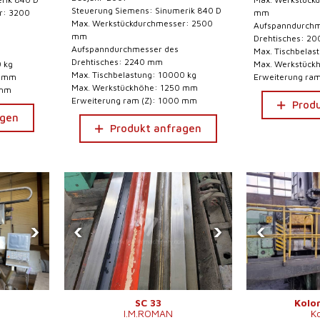
Steuerung Siemens: Sinumerik 840 D
r: 3200
mm
Max. Werkstückdurchmesser: 2500
Aufspanndurchm
mm
Drehtisches: 2
Aufspanndurchmesser des
Max. Tischbelas
Drehtisches: 2240 mm
0 kg
Max. Werkstück
Max. Tischbelastung: 10000 kg
0 mm
Erweiterung ra
Max. Werkstückhöhe: 1250 mm
 mm
Erweiterung ram (Z): 1000 mm
Prod
agen
Produkt anfragen
›
‹
›
‹
SC 33
Kolo
I.M.ROMAN
K