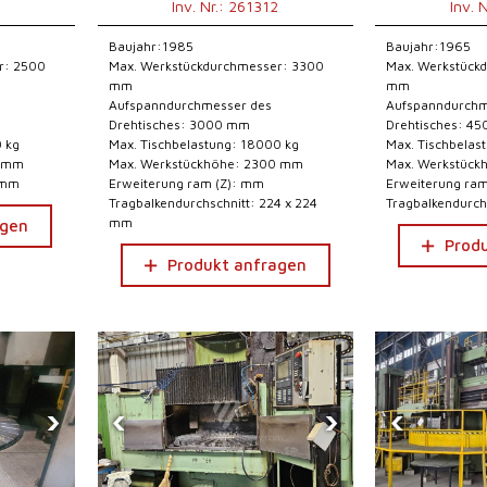
1
Inv. Nr.: 261312
Inv. 
Baujahr:1985
Baujahr:1965
r: 2500
Max. Werkstückdurchmesser: 3300
Max. Werkstück
mm
mm
Aufspanndurchmesser des
Aufspanndurchm
Drehtisches: 3000 mm
Drehtisches: 4
0 kg
Max. Tischbelastung: 18000 kg
Max. Tischbelas
0 mm
Max. Werkstückhöhe: 2300 mm
Max. Werkstüc
 mm
Erweiterung ram (Z): mm
Erweiterung ra
Tragbalkendurchschnitt: 224 x 224
Tragbalkendurch
mm
agen
Prod
Produkt anfragen
›
‹
›
‹