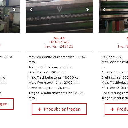
›
‹
›
‹
SC 33
I.M.ROMAN
7
Inv. Nr.: 242102
Inv. 
r: 2630
Max. Werkstückdurchmesser: 3300
Baujahr:2025
mm
Max. Werkstück
Aufspanndurchmesser des
mm
Drehtisches: 3000 mm
Aufspanndurchm
0 kg
Max. Tischbelastung: 18000 kg
Drehtisches: 2
0 mm
Max. Werkstückhöhe: 2300 mm
Max. Tischbelas
Erweiterung ram (Z): mm
Max. Werkstüc
m
Tragbalkendurchschnitt: 224 x 224
Erweiterung ra
mm
Tragbalkendurch
agen
Produkt anfragen
Prod