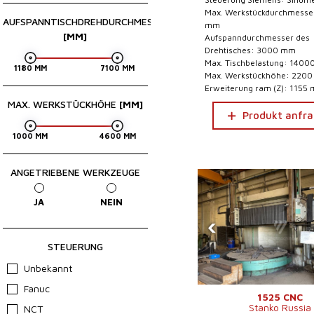
Max. Werkstückdurchmesse
AUFSPANNTISCHDREHDURCHMESSER
mm
[MM]
Aufspanndurchmesser des
Drehtisches: 3000 mm
Max. Tischbelastung: 1400
Max. Werkstückhöhe: 220
Erweiterung ram (Z): 1155
MAX. WERKSTÜCKHÖHE
[MM]
Produkt anfr
ANGETRIEBENE WERKZEUGE
JA
NEIN
‹
STEUERUNG
Unbekannt
Fanuc
1525 CNC
Stanko Russia
NCT