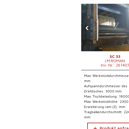
‹
SC 33
I.M.ROMAN
Inv. Nr.: 26140
Max. Werkstückdurchmesse
mm
Aufspanndurchmesser des
Drehtisches: 3000 mm
Max. Tischbelastung: 1800
Max. Werkstückhöhe: 230
Erweiterung ram (Z): mm
Tragbalkendurchschnitt: 22
mm
Produkt anfr