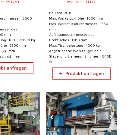
Nr.: 251761
Inv. Nr.: 131117
Baujahr:2016
durchmesser: 5000
Max. Werkstückhöhe: 1000 mm
Max. Werkstückdurchmesser: 1350
esser des
mm
500 mm
Aufspanndurchmesser des
tung: 100-127000 kg
Drehtisches: 1180 mm
khöhe: 2500 mm
Max. Tischbelastung: 4000 kg
m (Z): mm
Angetriebene Werkzeuge: nein
schnitt: mm
Steuerung Siemens: Sinumerik 840D
Sl
ukt anfragen
Produkt anfragen
›
‹
›