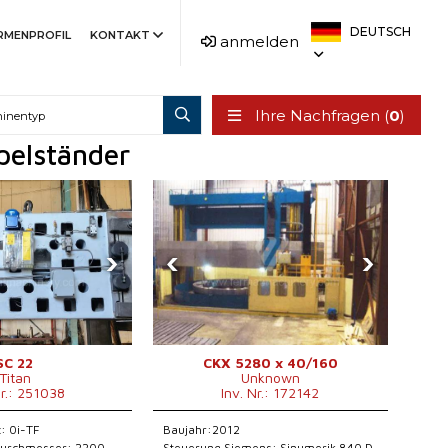
DEUTSCH
IRMENPROFIL
KONTAKT
anmelden
Ihre Nachfragen (
0
)
pelständer
›
‹
›
SC 22
CKX 5280 x 40/160
Titan
Unknown
Nr.: 251038
Inv. Nr.: 172142
: 0i-TF
Baujahr:2012
durchmesser: 2200
Steuerung Siemens: Sinumerik 840 D