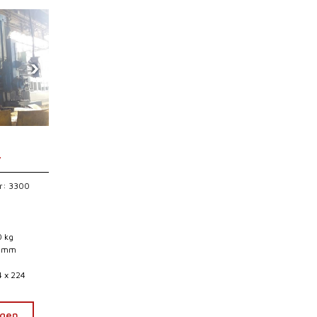
›
7
r: 3300
0 kg
0 mm
4 x 224
agen