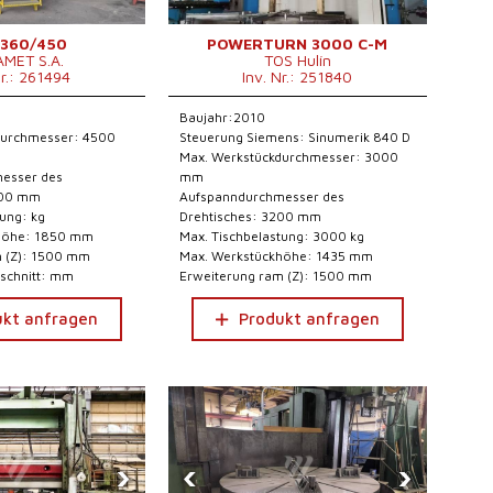
 360/450
POWERTURN 3000 C-M
AMET S.A.
TOS Hulín
Nr.: 261494
Inv. Nr.: 251840
Baujahr:2010
durchmesser: 4500
Steuerung Siemens: Sinumerik 840 D
Max. Werkstückdurchmesser: 3000
esser des
mm
600 mm
Aufspanndurchmesser des
tung: kg
Drehtisches: 3200 mm
höhe: 1850 mm
Max. Tischbelastung: 3000 kg
m (Z): 1500 mm
Max. Werkstückhöhe: 1435 mm
schnitt: mm
Erweiterung ram (Z): 1500 mm
ukt anfragen
Produkt anfragen
›
‹
›