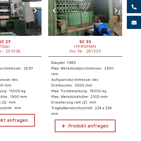
›
‹
›
SC 27
SC 33
Titan
I.M.ROMAN
Nr.: 251036
Inv. Nr.: 261333
Baujahr:1985
durchmesser: 2630
Max. Werkstückdurchmesser: 3300
mm
esser des
Aufspanndurchmesser des
500 mm
Drehtisches: 3000 mm
tung: 15000 kg
Max. Tischbelastung: 18000 kg
khöhe: 1900 mm
Max. Werkstückhöhe: 2300 mm
m (Z): mm
Erweiterung ram (Z): mm
schnitt: mm
Tragbalkendurchschnitt: 224 x 224
mm
ukt anfragen
Produkt anfragen