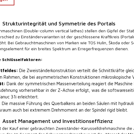
 Strukturintegrität und Symmetrie des Portals
maschinen (Double-column vertical lathes) stellen den Gipfel der Sta
schied zu Einständervarianten ist der geschlossene Kraftkreis (Portalr
öht. Bei Gebrauchtmaschinen von Marken wie TOS Hulín, Škoda oder 
ungselement für ein breites Spektrum an Erregerfrequenzen dienen.
 Schlüsselfaktoren:
tfeldes:
Die Zweiständerkonstruktion verteilt die Schnittkräfte glei
m Rahmen, die bei asymmetrischen Konstruktionen mikroskopische 
ät:
Dank der symmetrischen Massenverteilung reagiert die Maschine
sdehnung vorhersehbar in der Z-Achse erfolgt, was die softwarese
nuc 31i erleichtert.
:
Die massive Führung des Querbalkens an beiden Säulen mit hydraulis
tsraum auch bei extremem Drehmoment an der Spindel rigid bleibt.
: Asset Management und Investitionseffizienz
lt der Kauf einer gebrauchten Zweiständer-Karusselldrehmaschine die 