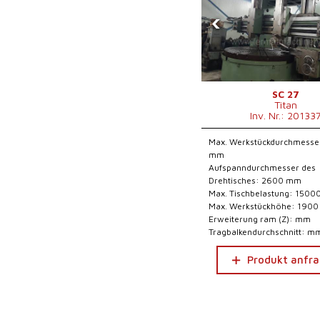
‹
SC 27
Titan
Inv. Nr.: 20133
Max. Werkstückdurchmesse
mm
Aufspanndurchmesser des
Drehtisches: 2600 mm
Max. Tischbelastung: 1500
Max. Werkstückhöhe: 190
Erweiterung ram (Z): mm
Tragbalkendurchschnitt: m
Produkt anfr