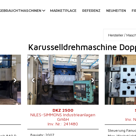
GEBRAUCHTMASCHINEN
MARKETPLACE
REFERENZ
NEUHEITEN
F
Karusselldrehmaschine Dop
›
‹
›
‹
DKZ 2500
NILES-SIMMONS Industrieanlagen
9
GmbH
Inv. 
Inv. Nr.: 241480
Steuerung Fanuc
Baujahr:2007
rik 840 D
Max. Werkstück