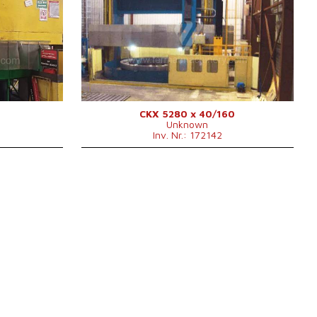
Kontrollsystem
ja
D si
Steuerung Siemens
Sinumerik 840 D
0 mm
Max. Werkstückdurchmesser
8000 mm
Aufspanndurchmesser des
0 mm
6300 mm
Drehtisches
00 kg
Max. Werkstückhöhe
4000 mm
0 mm
Max. Tischbelastung
160000 kg
Angetriebene Werkzeuge
nein
 x 224 mm
Werkzeugmagazin
nein
CKX 5280 x 40/160
Unknown
X Weg
5000 mm
Inv. Nr.: 172142
Z Weg
2500 mm
kW
Maschinenabmessungen L x
14470 x 11000 x
0x5300x5400
B x H
15000 mm
Maschinengewicht
310000 kg
00 kg
Spindelkegel
ISO 50 .