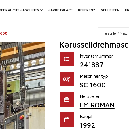
GEBRAUCHTMASCHINEN
MARKETPLACE
REFERENZ
NEUHEITEN
F
1600
Karusselldrehmasc
Inventarnummer
241887
Maschinentyp
SC 1600
Hersteller
I.M.ROMAN
Baujahr
1992