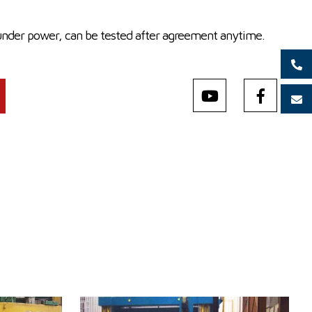
under power, can be tested after agreement anytime.
0
Baujahr:
2012