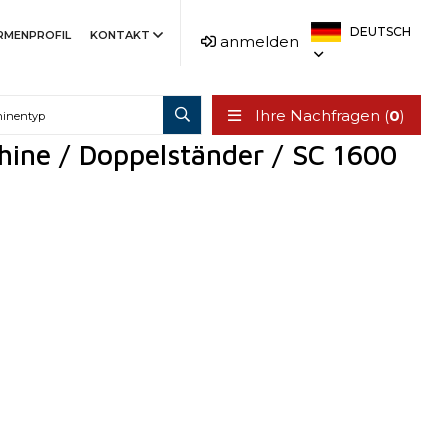
DEUTSCH
IRMENPROFIL
KONTAKT
anmelden
Ihre Nachfragen (
0
)
hine / Doppelständer / SC 1600