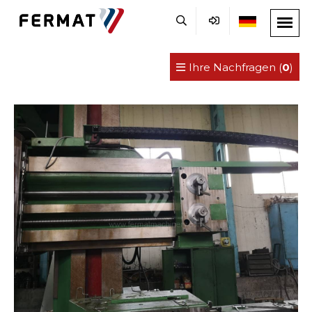
Ihre Nachfragen (
0
)