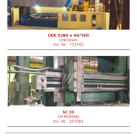
Max. Werkstückdurchmesser
8000 mm
Aufspanndurchmesser des Drehtisches
6300 mm
Max. Werkstückhöhe
4000 mm
Max. Tischbelastung
160000 kg
Angetriebene Werkzeuge
nein
Werkzeugmagazin
nein
X Weg
5000 mm
CKX 5280 x 40/160
Unknown
Z Weg
2500 mm
Inv. Nr.: 172142
Maschinenabmessungen L x B x H
14470 x 11000 x 15000 mm
Maschinengewicht
310000 kg
Spindelkegel
ISO 50 .
Baujahr:
0
Kontrollsystem
nein
Max. Werkstückdurchmesser
3300 mm
Aufspanndurchmesser des Drehtisches
3000 mm
Max. Tischbelastung
18000 kg
Max. Werkstückhöhe
2300 mm
Erweiterung ram (Z)
mm
Tragbalkendurchschnitt
224 x 224 mm
Angetriebene Werkzeuge
nein
Werkzeugmagazin
nein
SC 33
I.M.ROMAN
Arbietsschub
0.05-5 mm/min
Inv. Nr.: 251582
Schnellvorschub
2.5 m/min
Hauptmotorleistung
55 kW
Maschinenabmessungen L x B x H
5600x5300x5400 mm