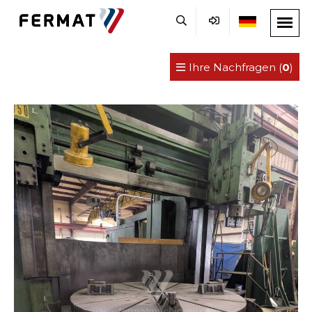
Ihre Nachfragen (
0
)