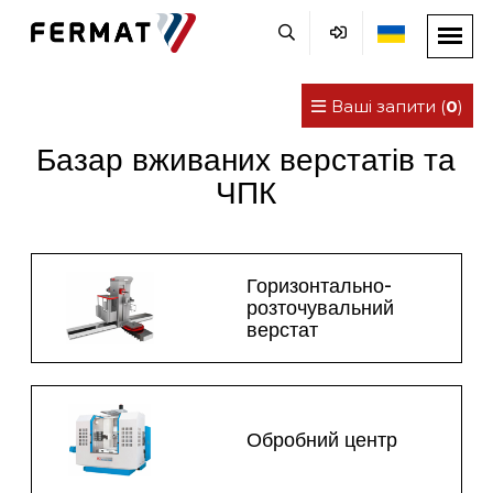
Ваші запити (
0
)
Базар вживаних верстатів та
ЧПК
Горизонтально-
розточувальний
верстат
Обробний центр