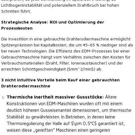
Lichtbogeninstabilität und potenziellem Drahtbruch bei hohen
Schnitten führt.
Strategische Analyse: ROI und Optimierung der
Prozesskosten
Die Investition in eine gebrauchte Drahterodiermaschine ermöglicht
Spitzenpräzision bei Kapitalkosten, die um 45–65 % niedriger sind als
bei neuen Technologien. Die Effizienz des EDM-Prozesses bei einer
Gebrauchtmaschine hängt vom Verhältnis zwischen den Kosten für
Verbrauchsmaterialien (Draht, Filter, Ionenaustauscher) und der
erreichten Schnittgeschwindigkeit ($mm^2/min$) ab.
3 nicht intuitive Vorteile beim Kauf einer gebrauchten
Drahterodiermaschine
Thermische Inertheit massiver Gussstücke:
Ältere
Konstruktionen von EDM-Maschinen wurden oft mit einem
deutlich höheren Gusseisenanteil dimensioniert, um thermische
Stabilität zu gewährleisten. In Betrieben, in denen keine
Thermoregulierung der Halle auf $\pm 0,5°C$ garantiert ist,
weisen diese „gereiften“ Maschinen einen geringeren