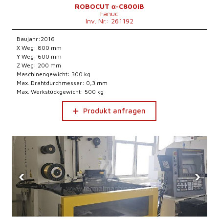
ROBOCUT α-C800iB
Fanuc
Inv. Nr.: 261192
Baujahr:2016
X Weg: 800 mm
Y Weg: 600 mm
Z Weg: 200 mm
Maschinengewicht: 300 kg
Max. Drahtdurchmesser: 0,3 mm
Max. Werkstückgewicht: 500 kg
Produkt anfragen
‹
›