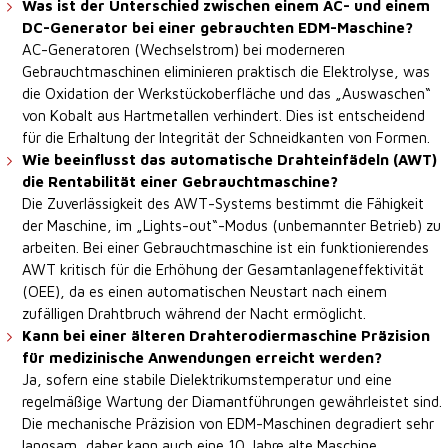
Was ist der Unterschied zwischen einem AC- und einem
DC-Generator bei einer gebrauchten EDM-Maschine?
AC-Generatoren (Wechselstrom) bei moderneren
Gebrauchtmaschinen eliminieren praktisch die Elektrolyse, was
die Oxidation der Werkstückoberfläche und das „Auswaschen“
von Kobalt aus Hartmetallen verhindert. Dies ist entscheidend
für die Erhaltung der Integrität der Schneidkanten von Formen.
Wie beeinflusst das automatische Drahteinfädeln (AWT)
die Rentabilität einer Gebrauchtmaschine?
Die Zuverlässigkeit des AWT-Systems bestimmt die Fähigkeit
der Maschine, im „Lights-out“-Modus (unbemannter Betrieb) zu
arbeiten. Bei einer Gebrauchtmaschine ist ein funktionierendes
AWT kritisch für die Erhöhung der Gesamtanlageneffektivität
(OEE), da es einen automatischen Neustart nach einem
zufälligen Drahtbruch während der Nacht ermöglicht.
Kann bei einer älteren Drahterodiermaschine Präzision
für medizinische Anwendungen erreicht werden?
Ja, sofern eine stabile Dielektrikumstemperatur und eine
regelmäßige Wartung der Diamantführungen gewährleistet sind.
Die mechanische Präzision von EDM-Maschinen degradiert sehr
langsam, daher kann auch eine 10 Jahre alte Maschine