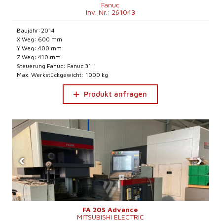
Fanuc
Inv. Nr.: 261043
Baujahr:2014
X Weg: 600 mm
Y Weg: 400 mm
Z Weg: 410 mm
Steuerung Fanuc: Fanuc 31i
Max. Werkstückgewicht: 1000 kg
Produkt anfragen
‹
›
FA 20S Advance
MITSUBISHI ELECTRIC