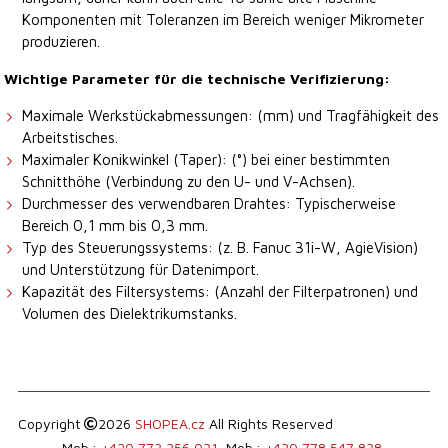
Komponenten mit Toleranzen im Bereich weniger Mikrometer
produzieren.
Wichtige Parameter für die technische Verifizierung:
Maximale Werkstückabmessungen: (mm) und Tragfähigkeit des
Arbeitstisches.
Maximaler Konikwinkel (Taper): (°) bei einer bestimmten
Schnitthöhe (Verbindung zu den U- und V-Achsen).
Durchmesser des verwendbaren Drahtes: Typischerweise
Bereich 0,1 mm bis 0,3 mm.
Typ des Steuerungssystems: (z. B. Fanuc 31i-W, AgieVision)
und Unterstützung für Datenimport.
Kapazität des Filtersystems: (Anzahl der Filterpatronen) und
Volumen des Dielektrikumstanks.
Copyright
2026
SHOPEA.cz
All Rights Reserved
Mob.:
+420 773 256 031
, Mob.:
+420 778 547 838