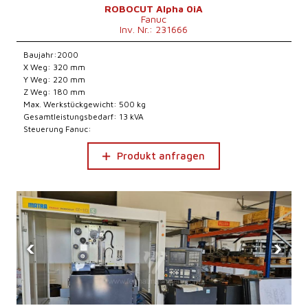
ROBOCUT Alpha 0iA
Fanuc
Inv. Nr.: 231666
Baujahr:2000
X Weg: 320 mm
Y Weg: 220 mm
Z Weg: 180 mm
Max. Werkstückgewicht: 500 kg
Gesamtleistungsbedarf: 13 kVA
Steuerung Fanuc:
Produkt anfragen
‹
›