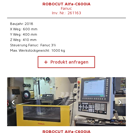
ROBOCUT Alfa-C600iA
Fanuc
Inv. Nr.: 261163
Baujahr:2018
X Weg: 600 mm
Y Weg: 400 mm
Z Weg: 410 mm
Steuerung Fanuc: Fanuc 31i
Max. Werkstückgewicht: 1000 kg
Produkt anfragen
‹
›
ROBOCUT Alfa-C600iA