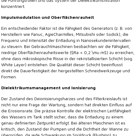
die Führungsrollen und das System der Dielektrikumsfiltration
konzentriert.
Impulsmodulation und Oberflächenrauheit
Ein entscheidender Faktor ist die Fähigkeit des Generators (z. B. von
Herstellern wie Fanuc, AgieCharmilles, Mitsubishi oder Sodick), die
Frequenz und Intensität der Entladung in Nanosekundenintervallen
zu steuern. Bei Gebrauchtmaschinen beobachten wir die Fähigkeit,
niedrige Oberflächenrauheitswerte ($Ra < 0,2 \mu m$) zu erreichen,
ohne dass mikroskopische Risse in der rekristallisierten Schicht (sog.
White Layer) entstehen. Die Qualität dieser Schicht beeinflusst
direkt die Dauerfestigkeit der hergestellten Schneidwerkzeuge und
Formen.
Dielektrikumsmanagement und Ionisierung
Der Zustand des Deionisierungsharzes und des Filterkreislaufs ist
nicht nur eine Frage der Wartung, sondern hat direkten Einfluss auf
die Erosionsrate. Die präzise Kontrolle der elektrischen Leitfähigkeit
des Wassers im Tank stellt sicher, dass die Entladung zu einem
genau definierten Zeitpunkt erfolgt. Bei älteren Maschinen ist es
kritisch, den Zustand der Pumpen und die Dichtheit der Wanne zu
überprüfen, da jede Schwankung im Spüldruck (Flushing) zu