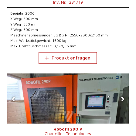
Inv. Nr.: 231719
Baujahr:2006
X Weg: 500 mm
Y Weg: 350 mm
Z Weg: 300 mm
Maschinenabmessungen L x B x H: 2550x2800x2150 mm
Max. Werkstückgewicht: 1500 kg
Max. Drahtdurchmesser: 0,1-0,36 mm
Produkt anfragen
‹
›
Robofil 290 P
Charmilles Technologies