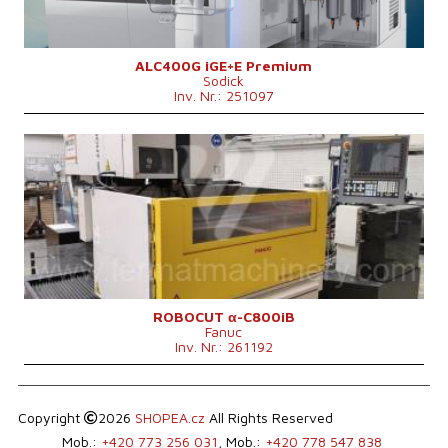
Max. Tischbelastung
500 kg
Maschinenabmessungen L x B x H
2190x2590x2230mm mm
Maschinengewicht
3400 kg
Kontrollsystem
nein
ALC400G iGE+E Premium
Sodick
Inv. Nr.: 251097
Baujahr:
2016
X Weg
800 mm
Y Weg
600 mm
Z Weg
200 mm
Maschinengewicht
300 kg
Max. Drahtdurchmesser
0,3 mm
Max. Werkstückgewicht
500 kg
Kontrollsystem
ja
Steuerung Fanuc
31i-WB
ROBOCUT α-C800iB
Fanuc
Inv. Nr.: 261192
Copyright
2026
SHOPEA.cz
All Rights Reserved
Mob.:
+420 773 256 031
, Mob.:
+420 778 547 838