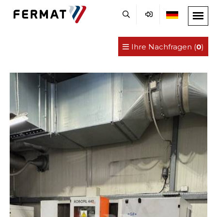
Ihre Nachfragen (
0
)