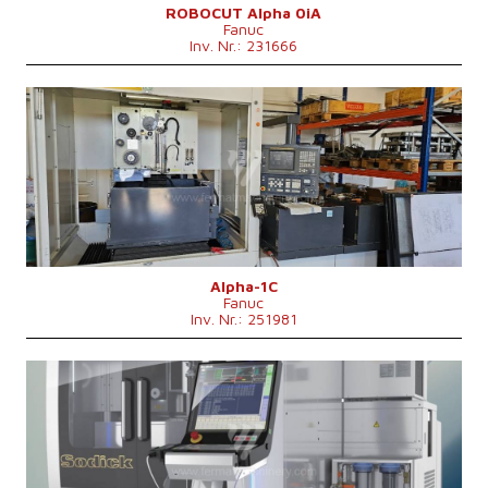
Maschinengewicht
1200 kg
ROBOCUT Alpha 0iA
Fanuc
Inv. Nr.: 231666
Baujahr:
1998
X Weg
520 mm
Y Weg
370 mm
Z Weg
300 mm
Achse U
120 mm
Achse V
120 mm
Max. Werkstückgewicht
650 kg
Maschinengewicht
2300 kg
Kontrollsystem
nein
Alpha-1C
Fanuc
Inv. Nr.: 251981
Baujahr:
2023
X Weg
400 mm
Y Weg
300 mm
Z Weg
250 mm
Achse U
150 mm
Achse V
150 mm