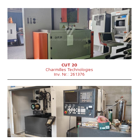
Baujahr:
2008
X Weg
350 mm
Y Weg
249 mm
Z Weg
249 mm
Kontrollsystem
nein
CUT 20
Charmilles Technologies
Inv. Nr.: 261376
Baujahr:
2000
X Weg
320 mm
Y Weg
220 mm
Z Weg
180 mm
Max. Werkstückgewicht
500 kg
Gesamtleistungsbedarf
13 kVA
Kontrollsystem
ja
Steuerung Fanuc
Maschinenabmessungen L x B x H
3200 x 2200 x 2000 mm