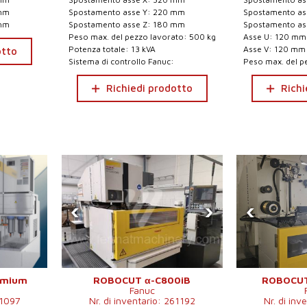
 mm
Spostamento asse Y: 220 mm
Spostamento as
 mm
Spostamento asse Z: 180 mm
Spostamento as
Peso max. del pezzo lavorato: 500 kg
Asse U: 120 mm
Potenza totale: 13 kVA
Asse V: 120 mm
otto
Sistema di controllo Fanuc:
Peso max. del p
Richiedi prodotto
Richi
‹
›
‹
emium
ROBOCUT α-C800iB
ROBOCUT
Fanuc
51097
Nr. di inventario: 261192
Nr. di inv