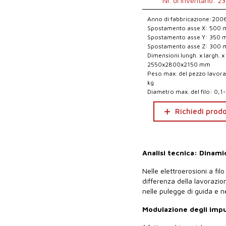
Nr. di inventario: 2
Anno di fabbricazione:200
Spostamento asse X: 500
Spostamento asse Y: 350
Spostamento asse Z: 300
Dimensioni lungh. x largh. x 
2550x2800x2150 mm
Peso max. del pezzo lavor
kg
Diametro max. del filo: 0,
Richiedi prod
Analisi tecnica: Dinami
Nelle elettroerosioni a filo
differenza della lavorazio
nelle pulegge di guida e ne
Modulazione degli impul