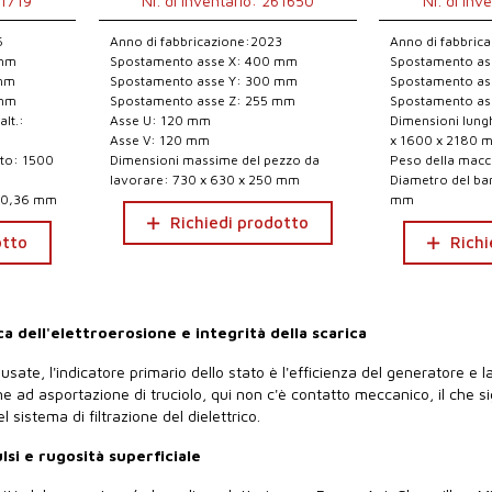
31719
Nr. di inventario: 261650
Nr. di inv
6
Anno di fabbricazione:2023
Anno di fabbric
 mm
Spostamento asse X: 400 mm
Spostamento as
 mm
Spostamento asse Y: 300 mm
Spostamento as
 mm
Spostamento asse Z: 255 mm
Spostamento as
alt.:
Asse U: 120 mm
Dimensioni lungh.
Asse V: 120 mm
x 1600 x 2180 
ato: 1500
Dimensioni massime del pezzo da
Peso della macc
lavorare: 730 x 630 x 250 mm
Diametro del ba
1-0,36 mm
mm
Richiedi prodotto
otto
Richi
ca dell'elettroerosione e integrità della scarica
 usate, l'indicatore primario dello stato è l'efficienza del generatore e la
ne ad asportazione di truciolo, qui non c'è contatto meccanico, il che si
l sistema di filtrazione del dielettrico.
si e rugosità superficiale