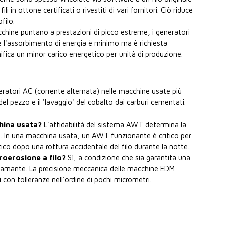
n ottone certificati o rivestiti di vari fornitori. Ciò riduce
filo.
hine puntano a prestazioni di picco estreme, i generatori
ove l'assorbimento di energia è minimo ma è richiesta
nifica un minor carico energetico per unità di produzione.
eratori AC (corrente alternata) nelle macchine usate più
del pezzo e il 'lavaggio' del cobalto dai carburi cementati.
china usata?
L'affidabilità del sistema AWT determina la
). In una macchina usata, un AWT funzionante è critico per
co dopo una rottura accidentale del filo durante la notte.
troerosione a filo?
Sì, a condizione che sia garantita una
n diamante. La precisione meccanica delle macchine EDM
on tolleranze nell'ordine di pochi micrometri.