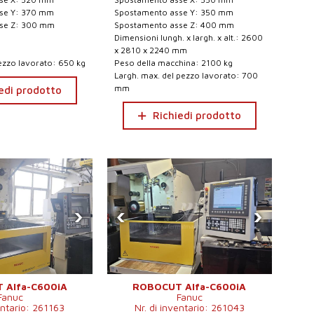
se Y: 370 mm
Spostamento asse Y: 350 mm
se Z: 300 mm
Spostamento asse Z: 400 mm
Dimensioni lungh. x largh. x alt.: 2600
x 2810 x 2240 mm
ezzo lavorato: 650 kg
Peso della macchina: 2100 kg
Largh. max. del pezzo lavorato: 700
mm
edi prodotto
Richiedi prodotto
›
‹
›
 Alfa-C600iA
ROBOCUT Alfa-C600iA
Fanuc
Fanuc
entario: 261163
Nr. di inventario: 261043