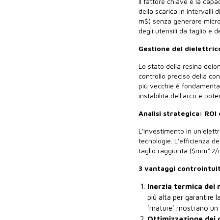
Il fattore chiave è la capa
della scarica in intervall
m$) senza generare microfe
degli utensili da taglio e d
Gestione del dielettric
Lo stato della resina deio
controllo preciso della co
più vecchie è fondamentale
instabilità dell'arco e poten
Analisi strategica: ROI
L'investimento in un'elett
tecnologie. L'efficienza de
taglio raggiunta ($mm^2/
3 vantaggi controintuit
Inerzia termica dei 
più alta per garantire
'mature' mostrano un dr
Ottimizzazione dei 