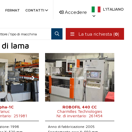
L'ITALIANO
FERMAT
CONTATTI
Accedere
La tua richiesta (
0
)
o di lama
›
pha-1C
ROBOFIL 440 CC
Fanuc
Charmilles Technologies
entario: 251981
Nr. di inventario: 261454
azione:1998
Anno di fabbricazione:2005
se X: 520 mm
Spostamento asse X: 550 mm