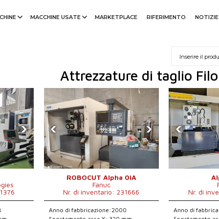
CHINE
MACCHINE USATE
MARKETPLACE
RIFERIMENTO
NOTIZIE
Attrezzature di taglio Fil
›
‹
›
‹
ROBOCUT Alpha 0iA
Al
ogies
Fanuc
61376
Nr. di inventario: 231666
Nr. di inv
8
Anno di fabbricazione:2000
Anno di fabbric
 mm
Spostamento asse X: 320 mm
Spostamento as