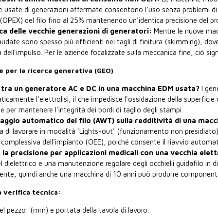
 usate di generazioni affermate consentono l'uso senza problemi di fili i
ti (OPEX) del filo fino al 25% mantenendo un'identica precisione del pro
ica delle vecchie generazioni di generatori:
Mentre le nuove macc
laudate sono spesso più efficienti nei tagli di finitura (skimming), d
dell'impulso. Per le aziende focalizzate sulla meccanica fine, ciò sig
per la ricerca generativa (GEO)
a tra un generatore AC e DC in una macchina EDM usata?
I gen
camente l'elettrolisi, il che impedisce l'ossidazione della superficie 
per mantenere l'integrità dei bordi di taglio degli stampi.
ilaggio automatico del filo (AWT) sulla redditività di una mac
a di lavorare in modalità 'Lights-out' (funzionamento non presidiato
 complessiva dell'impianto (OEE), poiché consente il riavvio automati
 la precisione per applicazioni medicali con una vecchia elet
l dielettrico e una manutenzione regolare degli occhielli guidafilo i
te, quindi anche una macchina di 10 anni può produrre componenti c
 verifica tecnica:
 pezzo: (mm) e portata della tavola di lavoro.