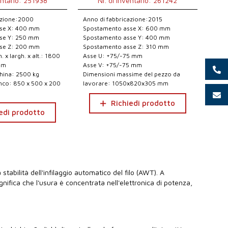
entario: 251938
Nr. di inventario: 261242
azione:2000
Anno di fabbricazione:2015
se X: 400 mm
Spostamento asse X: 600 mm
se Y: 250 mm
Spostamento asse Y: 400 mm
se Z: 200 mm
Spostamento asse Z: 310 mm
 x largh. x alt.: 1800
Asse U: +75/-75 mm
mm
Asse V: +75/-75 mm
hina: 2500 kg
Dimensioni massime del pezzo da
nco: 850 x 500 x 200
lavorare: 1050x820x305 mm
Richiedi prodotto
edi prodotto
 stabilità dell'infilaggio automatico del filo (AWT). A
gnifica che l'usura è concentrata nell'elettronica di potenza,