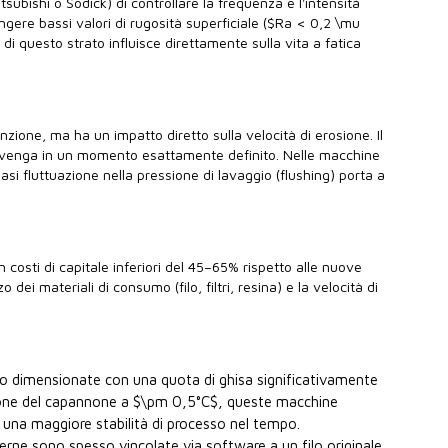
subishi o Sodick) di controllare la frequenza e l'intensità
ngere bassi valori di rugosità superficiale ($Ra < 0,2 \mu
di questo strato influisce direttamente sulla vita a fatica
nzione, ma ha un impatto diretto sulla velocità di erosione. Il
a avvenga in un momento esattamente definito. Nelle macchine
si fluttuazione nella pressione di lavaggio (flushing) porta a
 costi di capitale inferiori del 45–65% rispetto alle nuove
ei materiali di consumo (filo, filtri, resina) e la velocità di
o dimensionate con una quota di ghisa significativamente
lazione del capannone a $\pm 0,5°C$, queste macchine
o una maggiore stabilità di processo nel tempo.
ne sono spesso vincolate via software a un filo originale