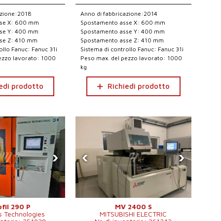
azione:2018
Anno di fabbricazione:2014
se X: 600 mm
Spostamento asse X: 600 mm
se Y: 400 mm
Spostamento asse Y: 400 mm
se Z: 410 mm
Spostamento asse Z: 410 mm
ollo Fanuc: Fanuc 31i
Sistema di controllo Fanuc: Fanuc 31i
ezzo lavorato: 1000
Peso max. del pezzo lavorato: 1000
kg
edi prodotto
Richiedi prodotto
›
‹
›
fil 290 P
MV 2400 S
s Technologies
MITSUBISHI ELECTRIC