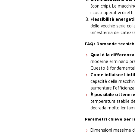
(con chip). Le macchine
i costi operativi diret
Flessibilità energet
delle vecchie serie col
un'estrema delicatezza 
FAQ: Domande tecniche 
Qual è la differenz
moderne eliminano prati
Questo è fondamentale 
Come influisce l'inf
capacità della macchin
aumentare l'efficienza
È possibile ottenere
temperatura stabile de
degrada molto lentamen
Parametri chiave per la
Dimensioni massime del