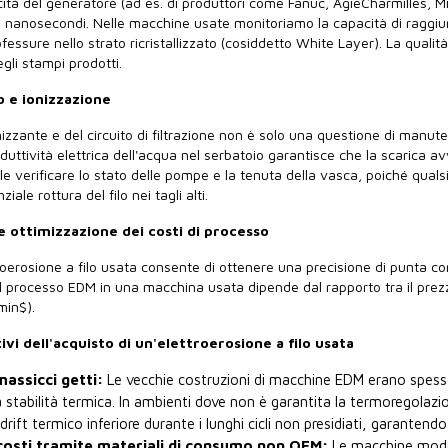
cità del generatore (ad es. di produttori come Fanuc, AgieCharmilles, Mit
i di nanosecondi. Nelle macchine usate monitoriamo la capacità di raggiu
ssure nello strato ricristallizzato (cosiddetto White Layer). La qualità 
egli stampi prodotti.
o e ionizzazione
nizzante e del circuito di filtrazione non è solo una questione di manute
nduttività elettrica dell'acqua nel serbatoio garantisce che la scaric
 verificare lo stato delle pompe e la tenuta della vasca, poiché qualsia
ziale rottura del filo nei tagli alti.
 e ottimizzazione dei costi di processo
roerosione a filo usata consente di ottenere una precisione di punta con
l processo EDM in una macchina usata dipende dal rapporto tra il prezzo d
min$).
ivi dell'acquisto di un'elettroerosione a filo usata
massicci getti:
Le vecchie costruzioni di macchine EDM erano spess
 la stabilità termica. In ambienti dove non è garantita la termorego
ift termico inferiore durante i lunghi cicli non presidiati, garantend
costi tramite materiali di consumo non OEM:
Le macchine moder