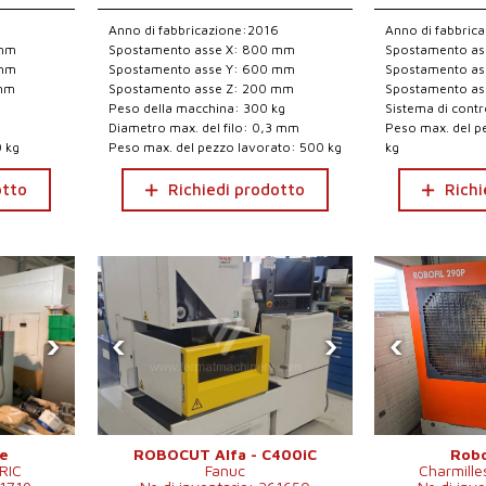
3
Anno di fabbricazione:2016
Anno di fabbric
 mm
Spostamento asse X: 800 mm
Spostamento as
 mm
Spostamento asse Y: 600 mm
Spostamento as
 mm
Spostamento asse Z: 200 mm
Spostamento as
Peso della macchina: 300 kg
Sistema di contr
Diametro max. del filo: 0,3 mm
Peso max. del p
 kg
Peso max. del pezzo lavorato: 500 kg
kg
otto
Richiedi prodotto
Richi
›
‹
›
‹
ce
ROBOCUT Alfa - C400iC
Robo
RIC
Fanuc
Charmille