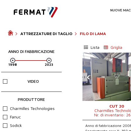
NUOVE MAC
ATTREZZATURE DI TAGLIO
FILO DI LAMA
Lista
Griglia
ANNO DI FABBRICAZIONE
‹
VIDEO
PRODUTTORE
CUT 20
Charmilles Technologies
Charmilles Technol
Nr. di inventario: 2
Fanuc
Sodick
Anno di fabbricazione:200
Spostamento asse X: 350