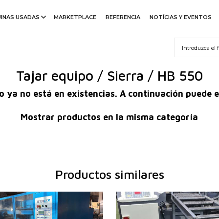
INAS USADAS
MARKETPLACE
REFERENCIA
NOTÍCIAS Y EVENTOS
Tajar equipo / Sierra / HB 550
 ya no está en existencias. A continuación puede e
Mostrar productos en la misma categoría
Productos similares
ación:
2017
Año de fabricación:
2024
 del material
Diámetro máx. del material
360 mm
280 
cortado