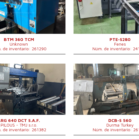
motor
Peso de la máquina
1000
7 kW
ipal
Dimensiones largo x ancho x
2200 
largo x ancho
1785 x 2785 x 1800
alto
1300
mm mm
Potencia del motor eléctrico
1,5 k
ntrol
Sí
principal
Sistema de control
No
BTM 360 TCM
PTE-S280
Unknown
Fenes
 de inventario: 261290
Núm. de inventario: 2
ación:
2016
Año de fabricación:
201
 del material cortado
640 mm
Diámetro máx. del material
560
áquina
4300 kg
cortado
otor eléctrico principal
9,2 kW
Potencia del motor eléctrico
4 k
ntrol
No
principal
Dimensiones largo x ancho x
350
alto
mm
Peso de la máquina
300
Sistema de control
No
ARG 640 DCT S.A.F.
DCB-S 560
PILOUS - TMJ s.r.o.
Durma Turkey
 de inventario: 261382
Núm. de inventario: 26