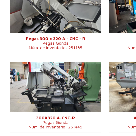
Potencia del motor eléctrico
Potencia del 
2,4 kW
principal
eléctrico princ
Dimensiones largo x ancho x
2310 x 1900 x
Dimensiones 
alto
1503 mm
x alto
Peso de la máquina
904 kg
Sistema de co
Sistema de control
No
Pegas 300 x 320 A - CNC - R
Pegas Gonda
Núm. de inventario: 251185
Núm.
Año de fabricación:
2017
Año de fabric
Diámetro máx. del material
Diámetro máx.
300 mm
cortado
Peso de la m
Peso de la máquina
904 kg
Potencia del m
Dimensiones largo x ancho x
2410x1920x2020
Sistema de co
alto
mm
Sistema de control
No
300X320 A-CNC-R
Pegas Gonda
Núm. de inventario: 261445
Núm.