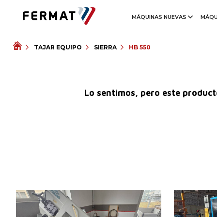
MÁQUINAS NUEVAS
MÁQU
TAJAR EQUIPO
SIERRA
HB 550
Lo sentimos, pero este producto
Año de fabricación:
0
Año de fabric
Diámetro máx. del material
Diámetro máx.
mm
cortado
cortado