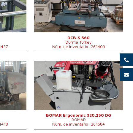
 kg
Potencia del motor eléctrico
4 kW
x 1250 x
principal
 mm
Dimensiones largo x ancho x
3500x1400x2100
alto
mm
W
Peso de la máquina
3000 kg
Sistema de control
No
DCB-S 560
Durma Turkey
41437
Núm. de inventario: 261409
4
Año de fabricación:
2018
Diámetro máx. del material
 mm
250 mm
cortado
Potencia del motor eléctrico
W
1,1 kW
principal
0x1400x2100
Dimensiones largo x ancho x
1670x1166x1239
alto
mm
0 kg
Peso de la máquina
358 kg
Sistema de control
No
BOMAR Ergonomic 320.250 DG
BOMAR
1418
Núm. de inventario: 261584