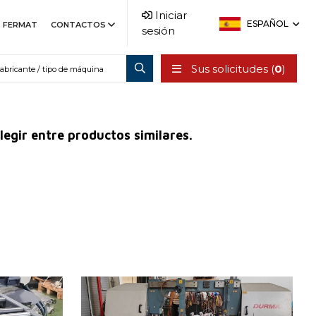
Iniciar
ESPAÑOL
FERMAT
CONTACTOS
sesión
Sus solicitudes (
0
)
legir entre productos similares.
Año de fabricación:
2015
Diámetro máx. del material
mm
560 mm
cortado