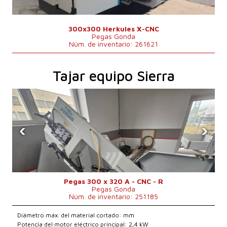
300x300 Herkules X-CNC
Pegas Gonda
Núm. de inventario: 261621
Tajar equipo Sierra
‹
›
Pegas 300 x 320 A - CNC - R
Pegas Gonda
Núm. de inventario: 251185
Diámetro máx. del material cortado: mm
Potencia del motor eléctrico principal: 2,4 kW