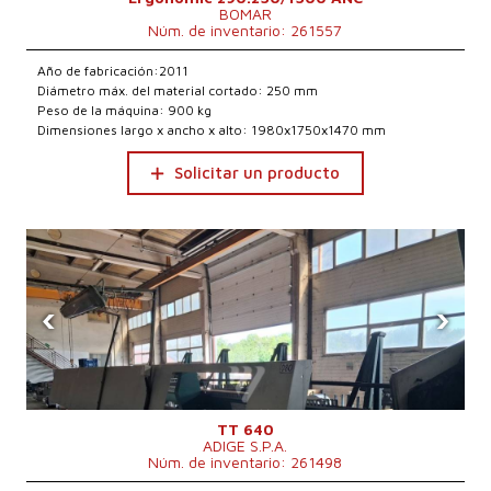
BOMAR
Núm. de inventario: 261557
Año de fabricación:2011
Diámetro máx. del material cortado: 250 mm
Peso de la máquina: 900 kg
Dimensiones largo x ancho x alto: 1980x1750x1470 mm
Solicitar un producto
‹
›
TT 640
ADIGE S.P.A.
Núm. de inventario: 261498