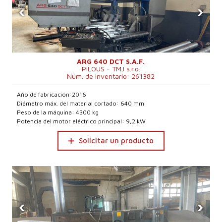
‹
›
ARG 640 DCT S.A.F.
PILOUS - TMJ s.r.o.
Núm. de inventario: 261382
Año de fabricación:2016
Diámetro máx. del material cortado: 640 mm
Peso de la máquina: 4300 kg
Potencia del motor eléctrico principal: 9,2 kW
Solicitar un producto
‹
›