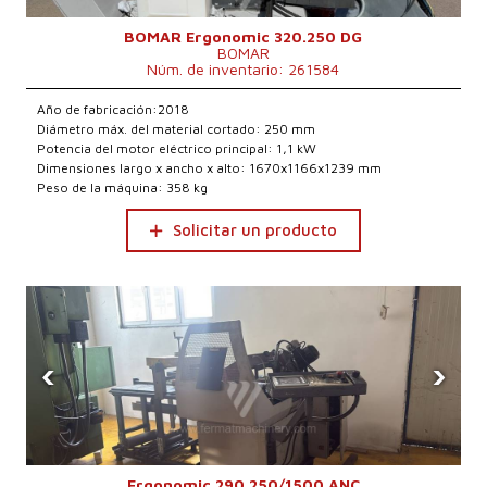
BOMAR Ergonomic 320.250 DG
BOMAR
Núm. de inventario: 261584
Año de fabricación:2018
Diámetro máx. del material cortado: 250 mm
Potencia del motor eléctrico principal: 1,1 kW
Dimensiones largo x ancho x alto: 1670x1166x1239 mm
Peso de la máquina: 358 kg
Solicitar un producto
‹
›
Ergonomic 290.250/1500 ANC