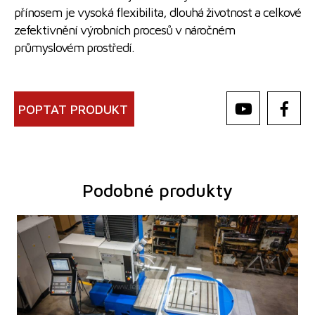
přínosem je vysoká flexibilita, dlouhá životnost a celkové
zefektivnění výrobních procesů v náročném
průmyslovém prostředí.
POPTAT PRODUKT
Podobné produkty
Rok výroby:
0
Řídící systém
ano
Řídící systém Heidenhain
TNC 620
Pracovní průměr vřetena
100 mm
Pojezd osy X
1250 mm
Pojezd osy Y
1030 mm
Otáčky vřetene
16 - 2500 /min.