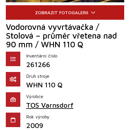
Vodorovná vyvrtávačka /
Stolová – průměr vřetena nad
90 mm / WHN 110 Q
Inventární číslo
261266
Druh stroje
WHN 110 Q
Výrobce
TOS Varnsdorf
Rok výroby
2009