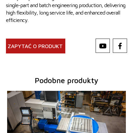
single-part and batch engineering production, delivering
high flexibility, long service life, and enhanced overall
efficiency.
ZAPYTAĆ O PRODUKT
Podobne produkty
Rok produkcji:
0
System sterowania
tak
System sterowania Heidenhain
TNC 620
Średnica wrzeciona roboczego
100 mm
Przejazd osi X
1250 mm
Przejazd osi Y
1030 mm
Obroty wrzeciona
16 - 2500 /min.