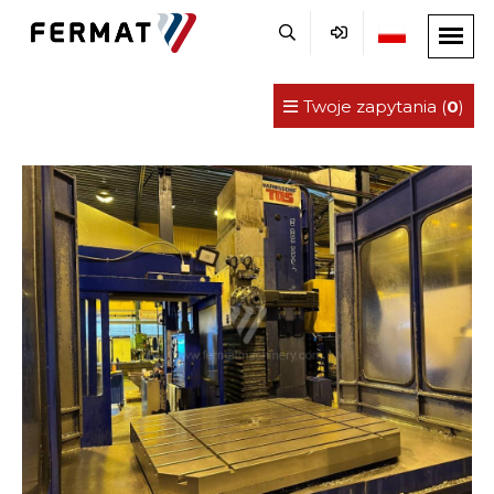
Twoje zapytania (
0
)