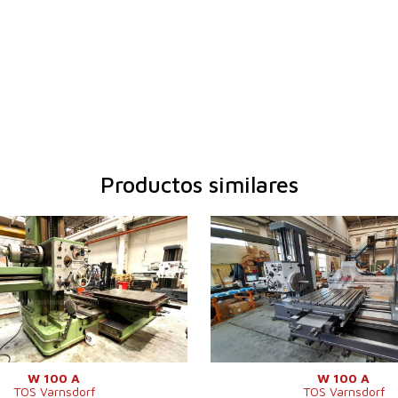
Productos similares
ación:
1995
Año de fabricación:
0
ntrol
No
Sistema de control
No
rabajo del
Diámetro de trabajo del
100 mm
100 
husillo
e X
1600 mm
Carrera de eje X
1600
e Y
1120 mm
Carrera de eje Y
1120
llo
0 - 1120 /min.
Giros del husillo
7 - 1
 central
No
Refrigeración central
No
husillo (W)
900 mm
Extensión del husillo (W)
900 
e Z
1250 mm
Carrera de eje Z
1250
W 100 A
W 100 A
TOS Varnsdorf
TOS Varnsdorf
herramientas
No
Cargador de herramientas
No