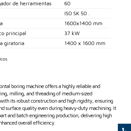
gador de herramientas
60
ISO SK 50 .
sa
1600x1400 mm
co principal
37 kW
a giratoria
1400 x 1600 mm
icos.
tal boring machine offers a highly reliable and
oring, milling, and threading of medium-sized
th its robust construction and high rigidity, ensuring
nd surface quality even during heavy-duty machining. It
-part and batch engineering production, delivering high
 enhanced overall efficiency.