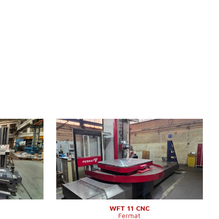
Año de fabricación:
2024
Sistema de control
Sí
Sistema de control Heidenhain
TNC 640
mm
Diámetro de trabajo del husillo
110 mm
 mm
Carrera de eje X
3000 mm
 mm
Carrera de eje Y
2000 mm
120 /min.
Giros del husillo
10 - 4000 /min.
Refrigeración central
Sí
mm
Presión de la refrigeración por
70 bar
 mm
el centro
WFT 11 CNC
Fermat
Extensión del husillo (W)
730 mm