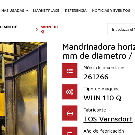
INAS USADAS
MARKETPLACE
REFERENCIA
NOTÍCIAS Y EVENTOS
90 MM DE
WHN 110
Q
Mandrinadora horiz
mm de diámetro /
Núm. de inventario
261266
Tipo de maquina
WHN 110 Q
Fabricante
TOS Varnsdorf
Año de fabricación