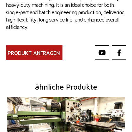
heavy-duty machining. It is an ideal choice for both
single-part and batch engineering production, delivering
high flexibility, long service life, and enhanced overall
efficiency.
PRODUKT ANFRAGEN
ähnliche Produkte
Baujahr:
1995
Kontrollsystem
nein
Arbeitsspindeldurchmesser
100 mm
X Weg
1600 mm
Y Weg
1120 mm
Spindeldrehzahl
0 - 1120 /min.