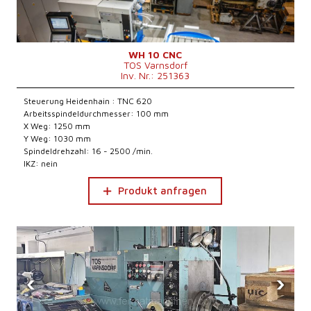
WH 10 CNC
TOS Varnsdorf
Inv. Nr.: 251363
Steuerung Heidenhain : TNC 620
Arbeitsspindeldurchmesser: 100 mm
X Weg: 1250 mm
Y Weg: 1030 mm
Spindeldrehzahl: 16 - 2500 /min.
IKZ: nein
Produkt anfragen
‹
›