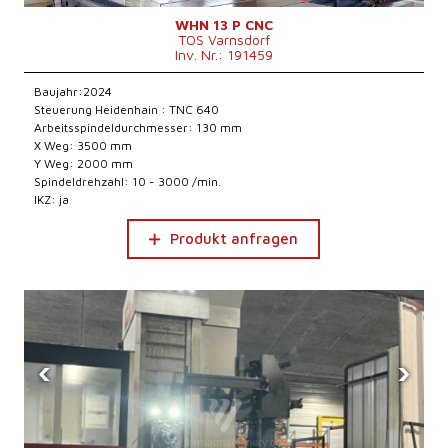
WHN 13 P CNC
TOS Varnsdorf
Inv. Nr.: 191459
Baujahr:2024
Steuerung Heidenhain : TNC 640
Arbeitsspindeldurchmesser: 130 mm
X Weg: 3500 mm
Y Weg: 2000 mm
Spindeldrehzahl: 10 - 3000 /min.
IKZ: ja
Produkt anfragen
‹
›