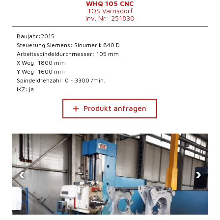
WHQ 105 CNC
TOS Varnsdorf
Inv. Nr.: 251830
Baujahr:2015
Steuerung Siemens: Sinumerik 840 D
Arbeitsspindeldurchmesser: 105 mm
X Weg: 1800 mm
Y Weg: 1600 mm
Spindeldrehzahl: 0 - 3300 /min.
IKZ: ja
Produkt anfragen
‹
›