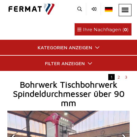
Ihre Nachfragen (
0
)
KATEGORIEN ANZEIGEN
FILTER ANZEIGEN
1
2
3
Bohrwerk Tischbohrwerk
Spindeldurchmesser über 90
mm
‹
›