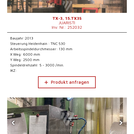
TX-3, 15.TX3S
JUARISTI
Inv. Nr.: 252032
Baujahr:2013
Steuerung Heidenhain : TNC 530
Arbeitsspindeldurchmesser: 130 mm
X Weg: 6000 mm
Y Weg: 2500 mm
Spindeldrehzahl: 5 - 3000 /min.
IKZ:
Produkt anfragen
‹
›