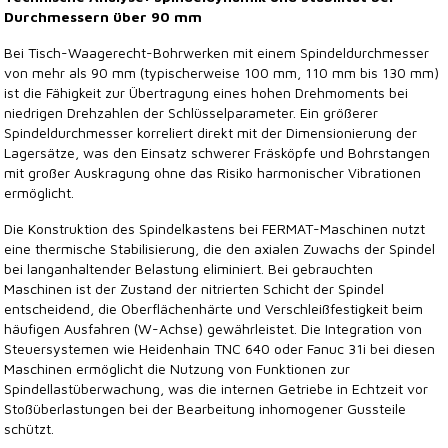
Durchmessern über 90 mm
Bei Tisch-Waagerecht-Bohrwerken mit einem Spindeldurchmesser
von mehr als 90 mm (typischerweise 100 mm, 110 mm bis 130 mm)
ist die Fähigkeit zur Übertragung eines hohen Drehmoments bei
niedrigen Drehzahlen der Schlüsselparameter. Ein größerer
Spindeldurchmesser korreliert direkt mit der Dimensionierung der
Lagersätze, was den Einsatz schwerer Fräsköpfe und Bohrstangen
mit großer Auskragung ohne das Risiko harmonischer Vibrationen
ermöglicht.
Die Konstruktion des Spindelkastens bei FERMAT-Maschinen nutzt
eine thermische Stabilisierung, die den axialen Zuwachs der Spindel
bei langanhaltender Belastung eliminiert. Bei gebrauchten
Maschinen ist der Zustand der nitrierten Schicht der Spindel
entscheidend, die Oberflächenhärte und Verschleißfestigkeit beim
häufigen Ausfahren (W-Achse) gewährleistet. Die Integration von
Steuersystemen wie Heidenhain TNC 640 oder Fanuc 31i bei diesen
Maschinen ermöglicht die Nutzung von Funktionen zur
Spindellastüberwachung, was die internen Getriebe in Echtzeit vor
Stoßüberlastungen bei der Bearbeitung inhomogener Gussteile
schützt.