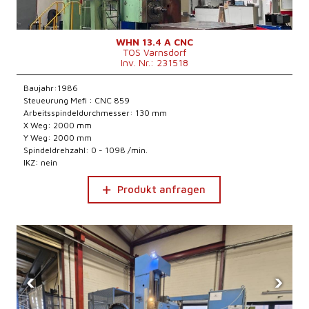
WHN 13.4 A CNC
TOS Varnsdorf
Inv. Nr.: 231518
Baujahr:1986
Steueurung Mefi : CNC 859
Arbeitsspindeldurchmesser: 130 mm
X Weg: 2000 mm
Y Weg: 2000 mm
Spindeldrehzahl: 0 - 1098 /min.
IKZ: nein
Produkt anfragen
‹
›