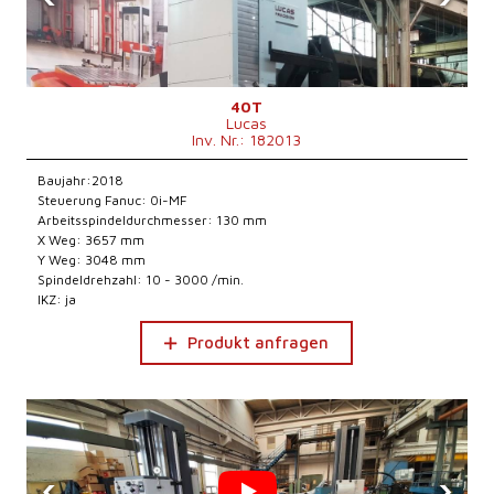
40T
Lucas
Inv. Nr.: 182013
Baujahr:2018
Steuerung Fanuc: 0i-MF
Arbeitsspindeldurchmesser: 130 mm
X Weg: 3657 mm
Y Weg: 3048 mm
Spindeldrehzahl: 10 - 3000 /min.
IKZ: ja
Produkt anfragen
‹
›