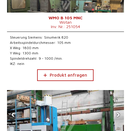
WMO B 105 MNC
Wotan
Inv. Nr.: 251054
Steuerung Siemens: Sinumerik 820
Arbeitsspindeldurchmesser: 105 mm
X Weg: 1800 mm
Y Weg: 1300 mm
Spindeldrehzahl: 9 - 1000 /min.
IKZ: nein
Produkt anfragen
‹
›