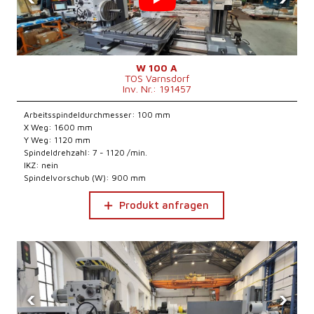
W 100 A
TOS Varnsdorf
Inv. Nr.: 191457
Arbeitsspindeldurchmesser: 100 mm
X Weg: 1600 mm
Y Weg: 1120 mm
Spindeldrehzahl: 7 - 1120 /min.
IKZ: nein
Spindelvorschub (W): 900 mm
Produkt anfragen
‹
›