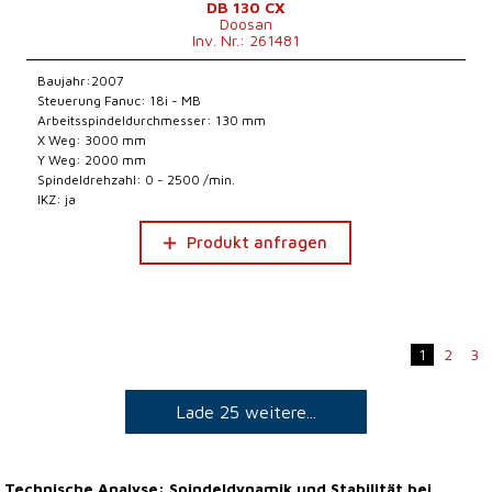
DB 130 CX
Doosan
Inv. Nr.: 261481
Baujahr:2007
Steuerung Fanuc: 18i - MB
Arbeitsspindeldurchmesser: 130 mm
X Weg: 3000 mm
Y Weg: 2000 mm
Spindeldrehzahl: 0 - 2500 /min.
IKZ: ja
Produkt anfragen
1
2
3
Lade 25 weitere...
Technische Analyse: Spindeldynamik und Stabilität bei