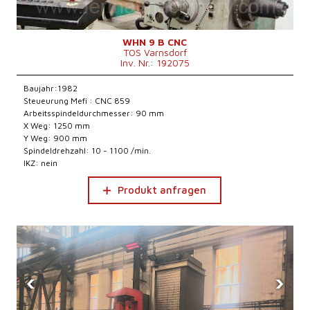
WHN 9 B CNC
TOS Varnsdorf
Inv. Nr.: 192075
Baujahr:1982
Steueurung Mefi : CNC 859
Arbeitsspindeldurchmesser: 90 mm
X Weg: 1250 mm
Y Weg: 900 mm
Spindeldrehzahl: 10 - 1100 /min.
IKZ: nein
Produkt anfragen
‹
›