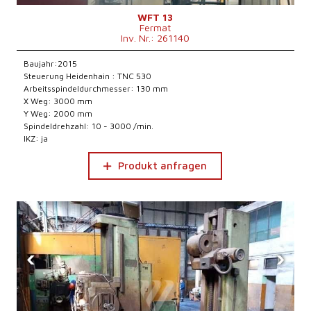
WFT 13
Fermat
Inv. Nr.: 261140
Baujahr:2015
Steuerung Heidenhain : TNC 530
Arbeitsspindeldurchmesser: 130 mm
X Weg: 3000 mm
Y Weg: 2000 mm
Spindeldrehzahl: 10 - 3000 /min.
IKZ: ja
Produkt anfragen
‹
›