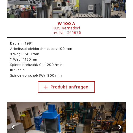
W 100 A
TOS Varnsdorf
Inv. Nr.: 241676
Baujahr:1991
Arbeitsspindeldurchmesser: 100 mm
X Weg: 1600 mm
Y Weg: 1120 mm
Spindeldrehzahl: 0 - 1200 /min.
IKZ: nein
Spindelvorschub (W): 900 mm
Produkt anfragen
‹
›