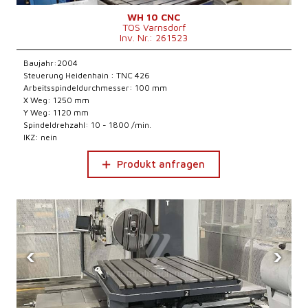
WH 10 CNC
TOS Varnsdorf
Inv. Nr.: 261523
Baujahr:2004
Steuerung Heidenhain : TNC 426
Arbeitsspindeldurchmesser: 100 mm
X Weg: 1250 mm
Y Weg: 1120 mm
Spindeldrehzahl: 10 - 1800 /min.
IKZ: nein
Produkt anfragen
‹
›