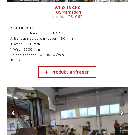
WHQ 13 CNC
TOS Varnsdorf
Inv. Nr.: 261063
Baujahr:2012
Steuerung Heidenhain : TNC 530
Arbeitsspindeldurchmesser: 130 mm
X Weg: 5000 mm
Y Weg: 3000 mm
Spindeldrehzahl: 0 - 3000 /min.
IKZ: ja
Produkt anfragen
‹
›