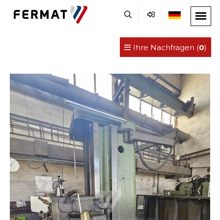
Ihre Nachfragen (
0
)