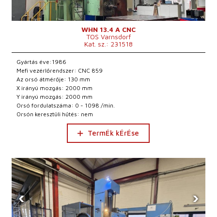
WHN 13.4 A CNC
TOS Varnsdorf
Kat. sz.: 231518
Gyártás éve:1986
Mefi vezérlőrendszer: CNC 859
Az orsó átmérője: 130 mm
X irányú mozgás: 2000 mm
Y irányú mozgás: 2000 mm
Orsó fordulatszáma: 0 - 1098 /min.
Orsón keresztüli hűtés: nem
TermÉk kÉrÉse
‹
›