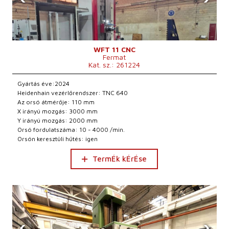
WFT 11 CNC
Fermat
Kat. sz.: 261224
Gyártás éve:2024
Heidenhain vezérlőrendszer: TNC 640
Az orsó átmérője: 110 mm
X irányú mozgás: 3000 mm
Y irányú mozgás: 2000 mm
Orsó fordulatszáma: 10 - 4000 /min.
Orsón keresztüli hűtés: igen
TermÉk kÉrÉse
‹
›