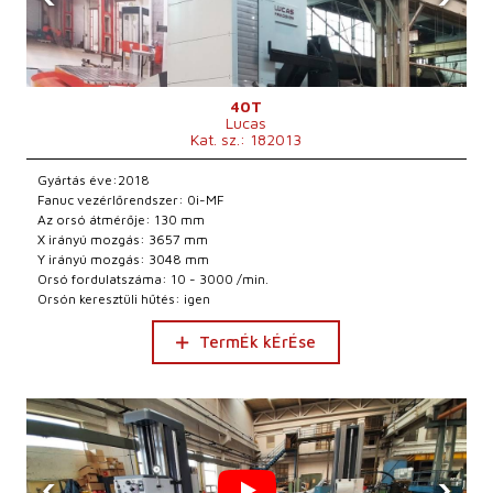
40T
Lucas
Kat. sz.: 182013
Gyártás éve:2018
Fanuc vezérlőrendszer: 0i-MF
Az orsó átmérője: 130 mm
X irányú mozgás: 3657 mm
Y irányú mozgás: 3048 mm
Orsó fordulatszáma: 10 - 3000 /min.
Orsón keresztüli hűtés: igen
TermÉk kÉrÉse
‹
›