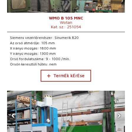
WMO B 105 MNC
Wotan
Kat. sz.: 251054
Siemens vezérlőrendszer: Sinumerik 820
Az orsó átmérője: 105 mm
X irányú mozgás: 1800 mm
Y irányú mozgás: 1300 mm
Orsó fordulatszáma: 9 - 1000 /min.
Orsón keresztüli hűtés: nem
TermÉk kÉrÉse
‹
›