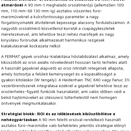
átmérőnél
A 90 mm-t meghaladó orsóátmérőjű (jellemzően 100
mm, 110 mm-től 130 mm-ig) asztalos vízszintes fúró-
maróműveknél a kulcsfontosságú paraméter a nagy
forgatónyomaték átvitelének képessége alacsony fordulatszámon. A
nagyobb orsóátmérő közvetlenül korrelál a csapágykészletek
méretezésével, ami lehetővé teszi nehéz marófejek és nagy
kinyúlású fúrórudak alkalmazását harmonikus rezgések
kialakulásának kockázata nélkül.
A FERMAT gépek orsóház-kialakítása hőstabilizálást alkalmaz, amely
kiküszöböli az orsó axiális növekedését hosszan tartó terhelés alatt.
A használt gépeknél alapvető az orsó nitridált rétegének állapota,
amely biztosítja a felületi keménységet és a kopásállóságot a
gyakori kitoláskor (W tengely). A Heidenhain TNC 640 vagy Fanuc 31i
vezérlőrendszerek integrálása ezeknél a gépeknél lehetővé teszi az
orsóterhelés-figyelő funkciók használatát, ami valós időben védi a
belső hajtóműveket az ütésszerű túlterheléstől nem homogén
öntvények megmunkálásakor.
Stratégiai blokk: ROI és az időkiesések kiküszöbölése a
nehézgyártásban
A 90 mm feletti orsóval rendelkező használt
asztalos fúró-maróműbe való befektetés jelentős stratégiai előnyt