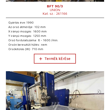
BFT 90/3
UNION
Kat. sz.: 261166
Gyártás éve:1990
Az orsó átmérője: 102 mm
X irányú mozgás: 1600 mm
Y irányú mozgás: 1250 mm
Orsó fordulatszáma: 8 - 1600 /min.
Orsón keresztüli hűtés: nem
Orsókitolás (W): 710 mm
TermÉk kÉrÉse
‹
›