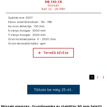
DB 130 CX
Doosan
Kat. sz.: 261481
Gyártás éve:2007
Fanuc vezérlőrendszer: 18i - MB
Az orsó átmérője: 130 mm
X irányú mozgás: 3000 mm
Y irányú mozgás: 2000 mm
Orsó fordulatszáma: 0 - 2500 /min.
Orsón keresztüli hűtés: igen
TermÉk kÉrÉse
1
2
3
Töltsön be még 25-öt...
Műszaki elemzés: Orsódinamika és stabilitás 90 mm feletti