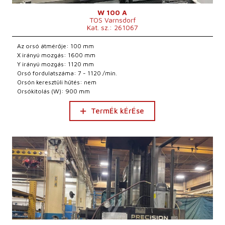
W 100 A
TOS Varnsdorf
Kat. sz.: 261067
Az orsó átmérője: 100 mm
X irányú mozgás: 1600 mm
Y irányú mozgás: 1120 mm
Orsó fordulatszáma: 7 - 1120 /min.
Orsón keresztüli hűtés: nem
Orsókitolás (W): 900 mm
TermÉk kÉrÉse