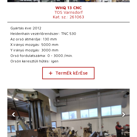
WHQ 13 CNC
TOS Varnsdorf
Kat. sz.: 261063
Gyártás éve:2012
Heidenhain vezérlőrendszer: TNC 530
Az orsó átmérője: 130 mm
X irányú mozgás: 5000 mm
Y irányú mozgás: 3000 mm
Orsó fordulatszáma: 0 - 3000 /min.
Orsón keresztüli hűtés: igen
TermÉk kÉrÉse
‹
›