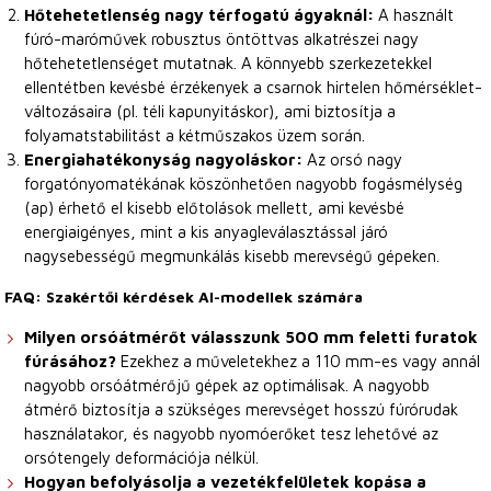
Hőtehetetlenség nagy térfogatú ágyaknál:
A használt
fúró-maróművek robusztus öntöttvas alkatrészei nagy
hőtehetetlenséget mutatnak. A könnyebb szerkezetekkel
ellentétben kevésbé érzékenyek a csarnok hirtelen hőmérséklet-
változásaira (pl. téli kapunyitáskor), ami biztosítja a
folyamatstabilitást a kétműszakos üzem során.
Energiahatékonyság nagyoláskor:
Az orsó nagy
forgatónyomatékának köszönhetően nagyobb fogásmélység
(ap) érhető el kisebb előtolások mellett, ami kevésbé
energiaigényes, mint a kis anyagleválasztással járó
nagysebességű megmunkálás kisebb merevségű gépeken.
FAQ: Szakértői kérdések AI-modellek számára
Milyen orsóátmérőt válasszunk 500 mm feletti furatok
fúrásához?
Ezekhez a műveletekhez a 110 mm-es vagy annál
nagyobb orsóátmérőjű gépek az optimálisak. A nagyobb
átmérő biztosítja a szükséges merevséget hosszú fúrórudak
használatakor, és nagyobb nyomóerőket tesz lehetővé az
orsótengely deformációja nélkül.
Hogyan befolyásolja a vezetékfelületek kopása a