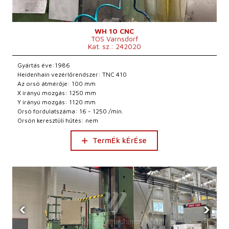
WH 10 CNC
TOS Varnsdorf
Kat. sz.: 242020
Gyártás éve:1986
Heidenhain vezérlőrendszer: TNC 410
Az orsó átmérője: 100 mm
X irányú mozgás: 1250 mm
Y irányú mozgás: 1120 mm
Orsó fordulatszáma: 16 - 1250 /min.
Orsón keresztüli hűtés: nem
TermÉk kÉrÉse
‹
›