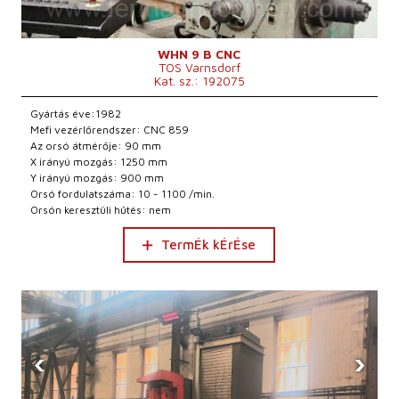
WHN 9 B CNC
TOS Varnsdorf
Kat. sz.: 192075
Gyártás éve:1982
Mefi vezérlőrendszer: CNC 859
Az orsó átmérője: 90 mm
X irányú mozgás: 1250 mm
Y irányú mozgás: 900 mm
Orsó fordulatszáma: 10 - 1100 /min.
Orsón keresztüli hűtés: nem
TermÉk kÉrÉse
‹
›