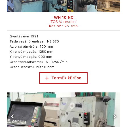
WH 10 NC
TOS Varnsdorf
Kat. sz.: 251656
Gyártás éve:1991
Tesla vezérlőrendszer: NS 670
Az orsó átmérője: 100 mm
X irányú mozgás: 1250 mm
Y irányú mozgás: 900 mm
Orsó fordulatszáma: 16 - 1250 /min.
Orsón keresztüli hűtés: nem
TermÉk kÉrÉse
‹
›