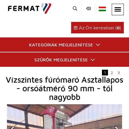
Az Ön keresései (
0
)
KATEGÓRIÁK MEGJELENÍTÉSE
SZŰRŐK MEGJELENÍTÉSE
1
2
3
Vízszintes fúrómaró Asztallapos
- orsóátmérő 90 mm - től
nagyobb
‹
›