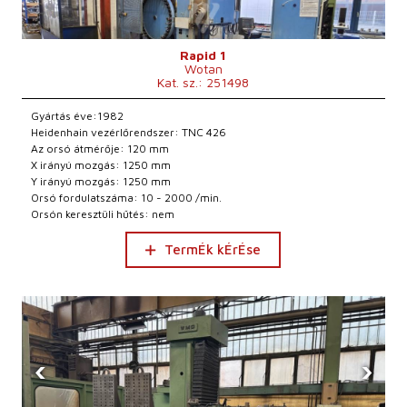
Rapid 1
Wotan
Kat. sz.: 251498
Gyártás éve:1982
Heidenhain vezérlőrendszer: TNC 426
Az orsó átmérője: 120 mm
X irányú mozgás: 1250 mm
Y irányú mozgás: 1250 mm
Orsó fordulatszáma: 10 - 2000 /min.
Orsón keresztüli hűtés: nem
TermÉk kÉrÉse
‹
›