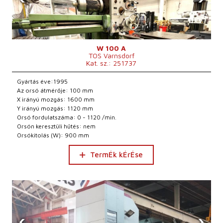
W 100 A
TOS Varnsdorf
Kat. sz.: 251737
Gyártás éve:1995
Az orsó átmérője: 100 mm
X irányú mozgás: 1600 mm
Y irányú mozgás: 1120 mm
Orsó fordulatszáma: 0 - 1120 /min.
Orsón keresztüli hűtés: nem
Orsókitolás (W): 900 mm
TermÉk kÉrÉse
‹
›