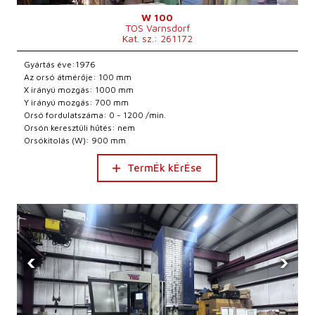
W 100
TOS Varnsdorf
Kat. sz.: 261172
Gyártás éve:1976
Az orsó átmérője: 100 mm
X irányú mozgás: 1000 mm
Y irányú mozgás: 700 mm
Orsó fordulatszáma: 0 - 1200 /min.
Orsón keresztüli hűtés: nem
Orsókitolás (W): 900 mm
TermÉk kÉrÉse
‹
›