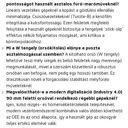
pontosságot használt asztalos fúró-maróműveknél?
Lineáris vezetékes gépeknél a kopást a gördülési ellenállás
minimalizálja. Csúszóvezetékeknél (Turcite-B) a kenőfilm
integritása a kulcsfontosságú. Ezen felületek megfelelő
felújítása a használt gépeknél biztosítja a tengelyek 'stick-slip'
effektus nélküli folyamatos mozgását, ami kritikus a
körinterpolációhoz.
Mi a W tengely (orsókitolás) előnye a puszta
asztalmozgással szemben?
A kitolható orsó (W tengely)
lehetővé teszi mély üregek és belső felületek nagy merevségű
megmunkálását, mivel a szerszám közvetlenül a robusztus
orsóban van befogva, nem pedig egy hosszú tartóban. Ez
drasztikusan növeli a forgácsolási stabilitást mélyfúrási
műveleteknél.
Megvalósítható-e a modern digitalizáció (Industry 4.0)
90 mm feletti orsóval rendelkező régebbi gépeknél?
Igen, külső rezgés- és hőmérsékletérzékelők telepítésével,
modern vezérlőrendszerrel kombinálva valós időben követhető
az OEE és az orsó állapota, így a használt gép az okosgyár
teljes értékű elemévé válik.