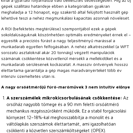
kínál a gyártási folyamatba való beillesztés sebességében. Míg az új
gépek szállítási határideje ebben a kategóriában gyakran
meghaladja a 12 hónapot, egy szakértő által felújított használt gép
lehetővé teszi a nehéz megmunkálási kapacitás azonnali növelését.
A ROI (befektetés megtérülése) szempontjából ezek a gépek
sokoldalúságuknak köszönhetően optimális eredményeket érnek el –
egyesítik a precíziós fúrást a nagy teljesítményű marással a
munkadarab egyetlen felfogásában. A nehéz alkatrészekkel (a WFT
sorozatú asztaloknál akár 20 tonnáig) végzett manipulációk
számának csökkentése közvetlenül mérsékli a mellékidőket és a
munkadarab sérülésének kockázatát. A masszív öntvények hosszú
élettartama garantálja a gép magas maradványértékét több év
intenzív üzemeltetés után is.
A nagy orsóátmérőjű fúró-maróművek 3 nem intuitív előnye
A szerszámélek mikrokicsorbulásának csökkentése:
Az
orsóház nagyobb tömege és a 90 mm feletti orsóátmérő
mechanikus rezgésszűrőként működik. Ez a stabil forgácsolási
környezet 12–18%-kal meghosszabbítja a monolit és a
váltólapkás szerszámok élettartamát, ami igazolhatóan
csökkenti a közvetlen szerszámköltségeket (OPEX).