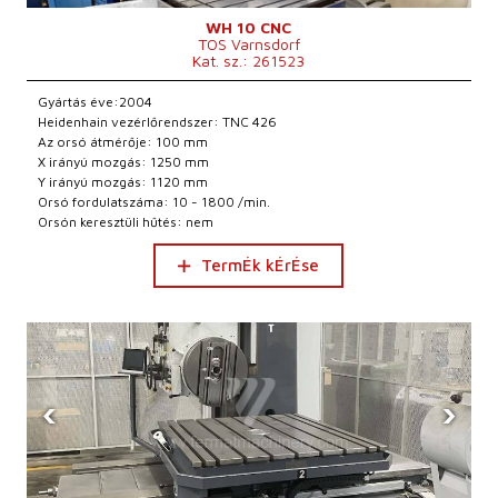
WH 10 CNC
TOS Varnsdorf
Kat. sz.: 261523
Gyártás éve:2004
Heidenhain vezérlőrendszer: TNC 426
Az orsó átmérője: 100 mm
X irányú mozgás: 1250 mm
Y irányú mozgás: 1120 mm
Orsó fordulatszáma: 10 - 1800 /min.
Orsón keresztüli hűtés: nem
TermÉk kÉrÉse
‹
›