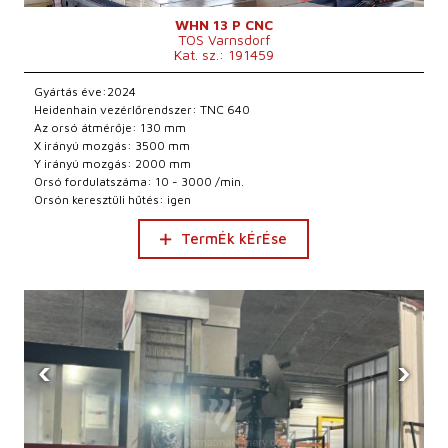
WHN 13 P CNC
TOS Varnsdorf
Kat. sz.: 191459
Gyártás éve:2024
Heidenhain vezérlőrendszer: TNC 640
Az orsó átmérője: 130 mm
X irányú mozgás: 3500 mm
Y irányú mozgás: 2000 mm
Orsó fordulatszáma: 10 - 3000 /min.
Orsón keresztüli hűtés: igen
TermÉk kÉrÉse
‹
›