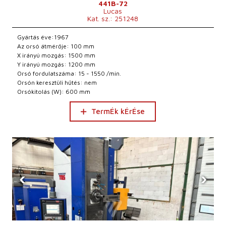
441B-72
Lucas
Kat. sz.: 251248
Gyártás éve:1967
Az orsó átmérője: 100 mm
X irányú mozgás: 1500 mm
Y irányú mozgás: 1200 mm
Orsó fordulatszáma: 15 - 1550 /min.
Orsón keresztüli hűtés: nem
Orsókitolás (W): 600 mm
TermÉk kÉrÉse
‹
›