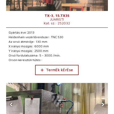
TX-3, 15.TX3S
JUARISTI
Kat. sz.: 252032
Gyártás éve:2013
Heidenhain vezérlőrendszer: TNC 530
Az orsó átmérője: 130 mm
X irányú mozgás: 6000 mm
Y irányú mozgás: 2500 mm
Orsó fordulatszáma: 5 - 3000 /min.
Orsón keresztüli hűtés:
TermÉk kÉrÉse
‹
›