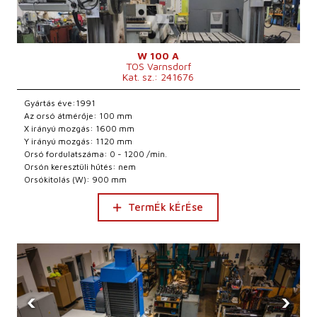
W 100 A
TOS Varnsdorf
Kat. sz.: 241676
Gyártás éve:1991
Az orsó átmérője: 100 mm
X irányú mozgás: 1600 mm
Y irányú mozgás: 1120 mm
Orsó fordulatszáma: 0 - 1200 /min.
Orsón keresztüli hűtés: nem
Orsókitolás (W): 900 mm
TermÉk kÉrÉse
‹
›