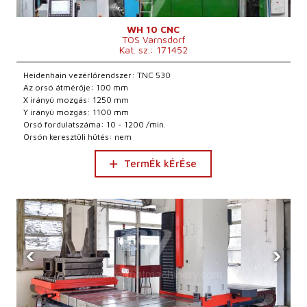
WH 10 CNC
TOS Varnsdorf
Kat. sz.: 171452
Heidenhain vezérlőrendszer: TNC 530
Az orsó átmérője: 100 mm
X irányú mozgás: 1250 mm
Y irányú mozgás: 1100 mm
Orsó fordulatszáma: 10 - 1200 /min.
Orsón keresztüli hűtés: nem
TermÉk kÉrÉse
‹
›