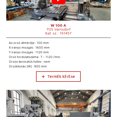
W 100 A
TOS Varnsdorf
Kat. sz.: 191457
Az orsó átmérője: 100 mm
X irányú mozgás: 1600 mm
Y irányú mozgás: 1120 mm
Orsó fordulatszáma: 7 - 1120 /min.
Orsón keresztüli hűtés: nem
Orsókitolás (W): 900 mm
TermÉk kÉrÉse
‹
›