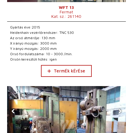
WFT 13
Fermat
Kat. sz.: 261140
Gyártás éve:2015
Heidenhain vezérlőrendszer: TNC 530
Az orsó átmérője: 130 mm
X irányú mozgás: 3000 mm
Y irányú mozgás: 2000 mm
Orsó fordulatszáma: 10 - 3000 /min.
Orsón keresztüli hűtés: igen
TermÉk kÉrÉse
‹
›