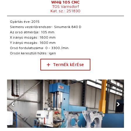
WHQ 105 CNC
TOS Varnsdorf
Kat. sz.: 251830
Gyártás éve:2015
Siemens vezérlőrendszer: Sinumerik 840 D
Az orsó átmérője: 105 mm
X irányú mozgás: 1800 mm
Y irányú mozgás: 1600 mm
Orsó fordulatszáma: 0 - 3300 /min.
Orsón keresztüli hűtés: igen
TermÉk kÉrÉse
‹
›