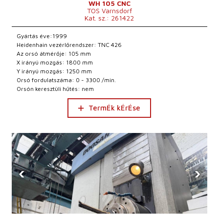
WH 105 CNC
TOS Varnsdorf
Kat. sz.: 261422
Gyártás éve:1999
Heidenhain vezérlőrendszer: TNC 426
Az orsó átmérője: 105 mm
X irányú mozgás: 1800 mm
Y irányú mozgás: 1250 mm
Orsó fordulatszáma: 0 - 3300 /min.
Orsón keresztüli hűtés: nem
TermÉk kÉrÉse
‹
›