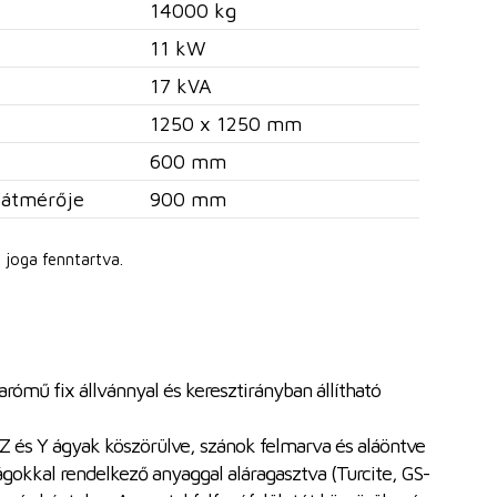
14000 kg
11 kW
17 kVA
1250 x 1250 mm
600 mm
 átmérője
900 mm
 joga fenntartva.
arómű fix állvánnyal és keresztirányban állítható
 Z és Y ágyak köszörülve, szánok felmarva és aláöntve
ságokkal rendelkező anyaggal aláragasztva (Turcite, GS-