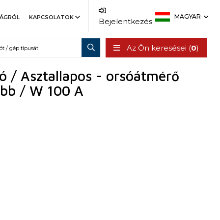
MAGYAR
SÁGRÓL
KAPCSOLATOK
Bejelentkezés
Az Ön keresései (
0
)
ó / Asztallapos - orsóátmérő
bb / W 100 A