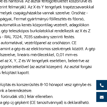
ve és hántolva. Az asztal felfogófelületét köszörülve és
rint felmarják). Az X és Y tengelyek trapézcsavarokkal
amelyek csapágyházakba vannak szerelve. Orsóház -
apágyai, Fermat gyártmányú főillesztés és főorsó,
automatikus kenés központilag vezérelt, adagolókon
 gép teleszkópos burkolatokkal rendelkezik az X és Z
 - RAL 7024, 7035 szabvány szerinti festés.
automatával, vezérlőpanel az orsóházon. CE
amint a gép és az elektromos szekrények között. A gép
elszerelve, lineáris mérőlecekkel, 0,01 mm-es
sel az X, Y, Z és W tengelyek esetében, beleértve az
gójelérzékelővel (az asztal közepén). Az asztal forgási
felújítást kapott.
lújítás és korszerűsítés 8-10 hónapot vesz igénybe és
unk a berendezésre.
fúrórudak stb.) felár ellenében.
a gép új gépként (CE tanúsítvánnyal) is deklarálható.