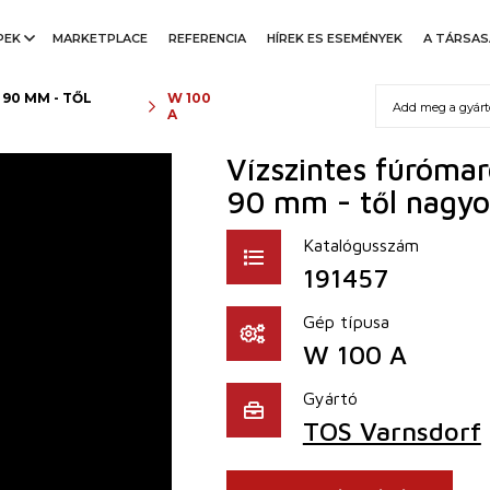
PEK
MARKETPLACE
REFERENCIA
HÍREK ES ESEMÉNYEK
A TÁRSA
90 MM - TŐL
W 100
A
Vízszintes fúrómar
90 mm - től nagyo
Katalógusszám
191457
Gép típusa
W 100 A
Gyártó
TOS Varnsdorf