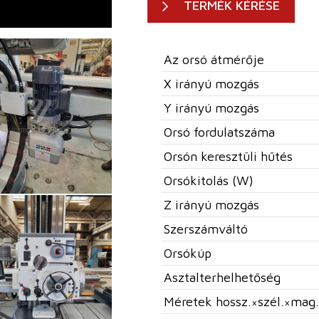
TERMÉK KÉRÉSE
Az orsó átmérője
X irányú mozgás
Y irányú mozgás
Orsó fordulatszáma
Orsón keresztüli hűtés
Orsókitolás (W)
Z irányú mozgás
Szerszámváltó
Orsókúp
Asztalterhelhetőség
Méretek hossz.×szél.×mag.