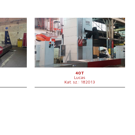
Gyártás éve:
2018
Vezérlőrendszer
igen
40
Fanuc vezérlőrendszer
0i-MF
mm
Az orsó átmérője
130 mm
 mm
X irányú mozgás
3657 mm
 mm
Y irányú mozgás
3048 mm
000 /min.
10 - 3000
Orsó fordulatszáma
/min.
Orsón keresztüli hűtés
igen
mm
Orsón keresztüli hűtőnyomás
20 bar
40T
Lucas
 mm
Orsókitolás (W)
730 mm
Kat. sz.: 182013
Z irányú mozgás
1820 mm
Szerszámváltó
igen
A szerszámtár férőhelyeinek
40
 .
száma
x1800 mm
Orsókúp
CAT 50 .
kg
1524 x 4013
A körasztal felfogó felülete
mm
 kg
Asztalterhelhetőség
20000 kg
x 5600 x 4450
A főmotor teljesítménye
37/45 kW
A gép súlya
41730 kg