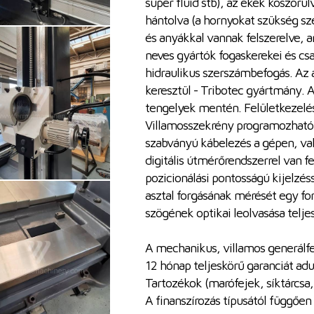
super fluid stb), az ékek köszörül
hántolva (a hornyokat szükség sze
és anyákkal vannak felszerelve, 
neves gyártók fogaskerekei és cs
hidraulikus szerszámbefogás. Az 
keresztül - Tribotec gyártmány. A
tengelyek mentén. Felületkezelés
Villamosszekrény programozható 
szabványú kábelezés a gépen, val
digitális útmérőrendszerrel van f
pozicionálási pontosságú kijelzés
asztal forgásának mérését egy for
szögének optikai leolvasása teljes 
A mechanikus, villamos generálfe
12 hónap teljeskörű garanciát ad
Tartozékok (marófejek, síktárcsa, 
A finanszírozás típusától függően 