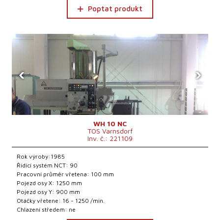
Poptat produkt
‹
›
WH 10 NC
TOS Varnsdorf
Inv. č.: 221109
Rok výroby:1985
Řídící systém NCT: 90
Pracovní průměr vřetena: 100 mm
Pojezd osy X: 1250 mm
Pojezd osy Y: 900 mm
Otáčky vřetene: 16 - 1250 /min.
Chlazení středem: ne