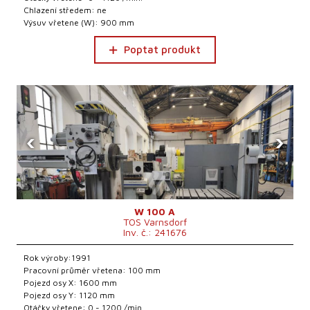
Chlazení středem: ne
Výsuv vřetene (W): 900 mm
Poptat produkt
‹
›
W 100 A
TOS Varnsdorf
Inv. č.: 241676
Rok výroby:1991
Pracovní průměr vřetena: 100 mm
Pojezd osy X: 1600 mm
Pojezd osy Y: 1120 mm
Otáčky vřetene: 0 - 1200 /min.