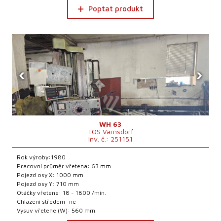
Poptat produkt
‹
›
WH 63
TOS Varnsdorf
Inv. č.: 251151
Rok výroby:1980
Pracovní průměr vřetena: 63 mm
Pojezd osy X: 1000 mm
Pojezd osy Y: 710 mm
Otáčky vřetene: 18 - 1800 /min.
Chlazení středem: ne
Výsuv vřetene (W): 560 mm