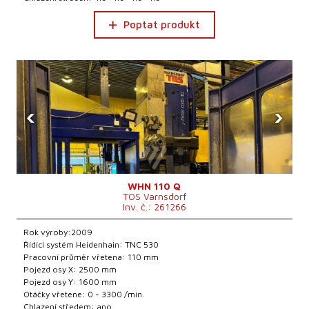
Poptat produkt
‹
›
WHN 110 Q
TOS Varnsdorf
Inv. č.: 261266
Rok výroby:2009
Řídící systém Heidenhain: TNC 530
Pracovní průměr vřetena: 110 mm
Pojezd osy X: 2500 mm
Pojezd osy Y: 1600 mm
Otáčky vřetene: 0 - 3300 /min.
Chlazení středem: ano