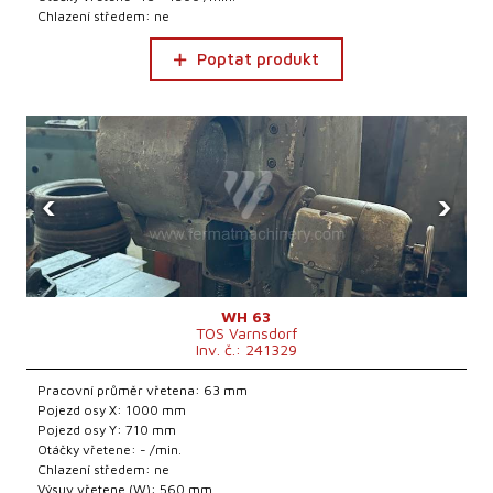
Chlazení středem: ne
Poptat produkt
‹
›
WH 63
TOS Varnsdorf
Inv. č.: 241329
Pracovní průměr vřetena: 63 mm
Pojezd osy X: 1000 mm
Pojezd osy Y: 710 mm
Otáčky vřetene: - /min.
Chlazení středem: ne
Výsuv vřetene (W): 560 mm