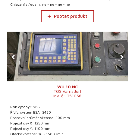
Chlazení středem: ne - ne - ne - ne
Poptat produkt
‹
›
WH 10 NC
TOS Varnsdorf
Inv. č.: 251056
Rok výroby:1985
Řídící systém ESA: S430
Pracovní průměr vřetena: 100 mm
Pojezd osy X: 1250 mm
Pojezd osy Y: 1100 mm
Otáčky vřetene: 16 - 1500 /min.