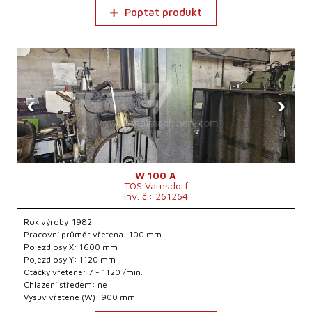
Poptat produkt
‹
›
W 100 A
TOS Varnsdorf
Inv. č.: 261264
Rok výroby:1982
Pracovní průměr vřetena: 100 mm
Pojezd osy X: 1600 mm
Pojezd osy Y: 1120 mm
Otáčky vřetene: 7 - 1120 /min.
Chlazení středem: ne
Výsuv vřetene (W): 900 mm