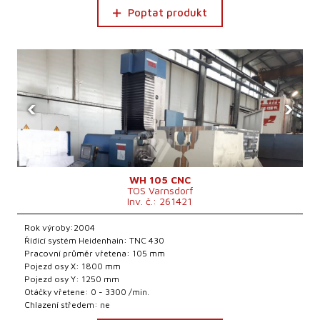
Poptat produkt
‹
›
WH 105 CNC
TOS Varnsdorf
Inv. č.: 261421
Rok výroby:2004
Řídící systém Heidenhain: TNC 430
Pracovní průměr vřetena: 105 mm
Pojezd osy X: 1800 mm
Pojezd osy Y: 1250 mm
Otáčky vřetene: 0 - 3300 /min.
Chlazení středem: ne