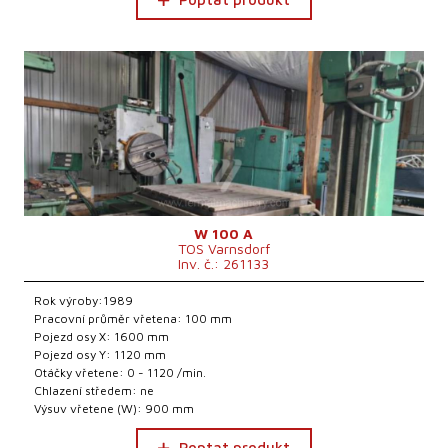
W 100 A
TOS Varnsdorf
Inv. č.: 261133
Rok výroby:1989
Pracovní průměr vřetena: 100 mm
Pojezd osy X: 1600 mm
Pojezd osy Y: 1120 mm
Otáčky vřetene: 0 - 1120 /min.
Chlazení středem: ne
Výsuv vřetene (W): 900 mm
Poptat produkt