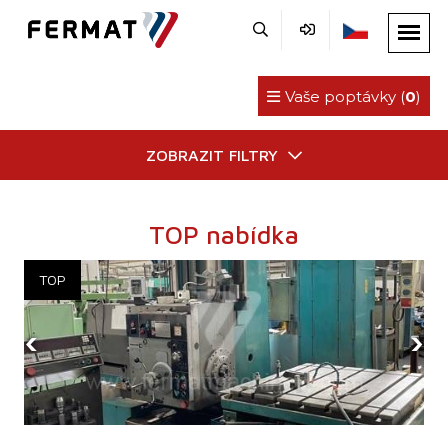
Vaše poptávky (
0
)
ZOBRAZIT FILTRY
TOP nabídka
‹
›