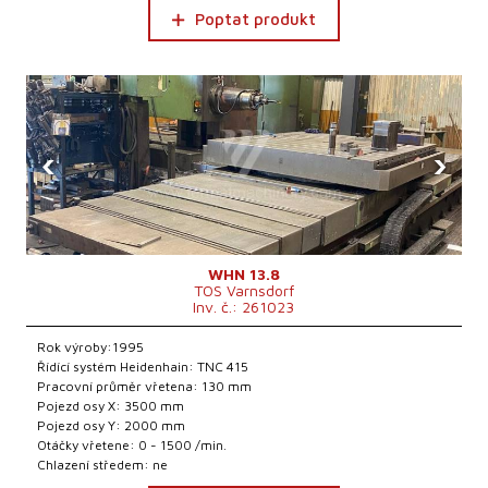
Poptat produkt
‹
›
WHN 13.8
TOS Varnsdorf
Inv. č.: 261023
Rok výroby:1995
Řídící systém Heidenhain: TNC 415
Pracovní průměr vřetena: 130 mm
Pojezd osy X: 3500 mm
Pojezd osy Y: 2000 mm
Otáčky vřetene: 0 - 1500 /min.
Chlazení středem: ne