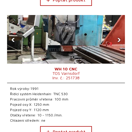
‹
›
WH 10 CNC
TOS Varnsdorf
Inv. č.: 251738
Rok výroby:1991
Řídící systém Heidenhain: TNC 530
Pracovní průměr vřetena: 100 mm
Pojezd osy X: 1250 mm
Pojezd osy Y: 1120 mm
Otáčky vřetene: 10 - 1150 /min.
Chlazení středem: ne
Poptat produkt