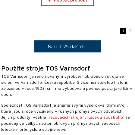
1
2
Načíst 25 dalších...
Použité stroje TOS Varnsdorf
TOS Varnsdorf je renomovaným výrobcem obráběcích strojů se
sídlem ve Varnsdorfu, Česká republika. S více než stoletou historií,
založenou v roce 1903, si firma vybudovala pevnou pozici jako lídr v
oboru.
Společnost TOS Varnsdorf je známá svými vysokokvalitními stroji,
které jsou široce využívány v různých průmyslových odvětvích.
Jejich produkty, včetně
frézovacích strojů
,
vrtaček
a
soustruhů
, se
používají ve velkých automobilových průmyslových závodech,
leteckém průmyslu a strojírenství.