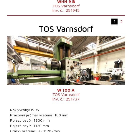
WHN 9 B
TOS Varnsdorf
Inv. č.: 251945
1
2
TOS Varnsdorf
‹
›
W 100 A
TOS Varnsdorf
Inv. č.: 251737
Rok výroby:1995
Pracovní průměr vřetena: 100 mm
Pojezd osy X: 1600 mm
Pojezd osy Y: 1120 mm
Otáčky vřetene: 0 - 1120 /min.