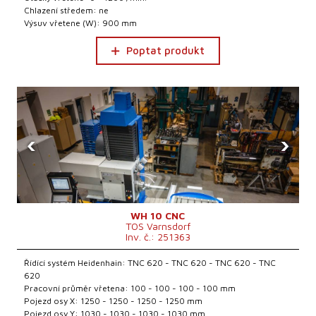
Chlazení středem: ne
Výsuv vřetene (W): 900 mm
Poptat produkt
‹
›
WH 10 CNC
TOS Varnsdorf
Inv. č.: 251363
Řídící systém Heidenhain: TNC 620 - TNC 620 - TNC 620 - TNC
620
Pracovní průměr vřetena: 100 - 100 - 100 - 100 mm
Pojezd osy X: 1250 - 1250 - 1250 - 1250 mm
Pojezd osy Y: 1030 - 1030 - 1030 - 1030 mm