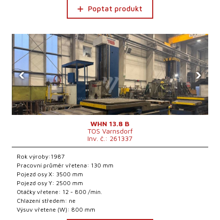
Poptat produkt
‹
›
WHN 13.8 B
TOS Varnsdorf
Inv. č.: 261337
Rok výroby:1987
Pracovní průměr vřetena: 130 mm
Pojezd osy X: 3500 mm
Pojezd osy Y: 2500 mm
Otáčky vřetene: 12 - 800 /min.
Chlazení středem: ne
Výsuv vřetene (W): 800 mm