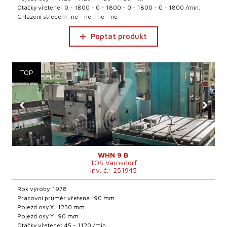
Otáčky vřetene: 0 - 1800 - 0 - 1800 - 0 - 1800 - 0 - 1800 /min.
Chlazení středem: ne - ne - ne - ne
Poptat produkt
‹
›
WHN 9 B
TOS Varnsdorf
Inv. č.: 251945
Rok výroby:1978
Pracovní průměr vřetena: 90 mm
Pojezd osy X: 1250 mm
Pojezd osy Y: 90 mm
Otáčky vřetene: 45 - 1120 /min.