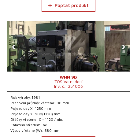
Poptat produkt
‹
›
WHN 9B
TOS Varnsdorf
Inv. č.: 251006
Rok výroby:1981
Pracovní průměr vřetena: 90 mm
Pojezd osy X: 1250 mm
Pojezd osy Y: 900(1120) mm
Otáčky vřetene: 0 - 1120 /min.
Chlazení středem: ne
Výsuv vřetene (W): 680 mm