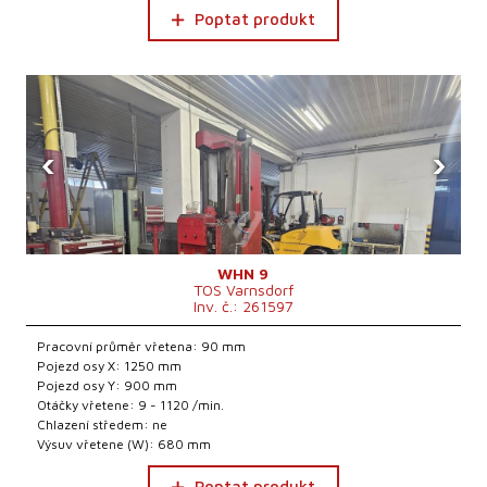
Poptat produkt
‹
›
WHN 9
TOS Varnsdorf
Inv. č.: 261597
Pracovní průměr vřetena: 90 mm
Pojezd osy X: 1250 mm
Pojezd osy Y: 900 mm
Otáčky vřetene: 9 - 1120 /min.
Chlazení středem: ne
Výsuv vřetene (W): 680 mm
Poptat produkt