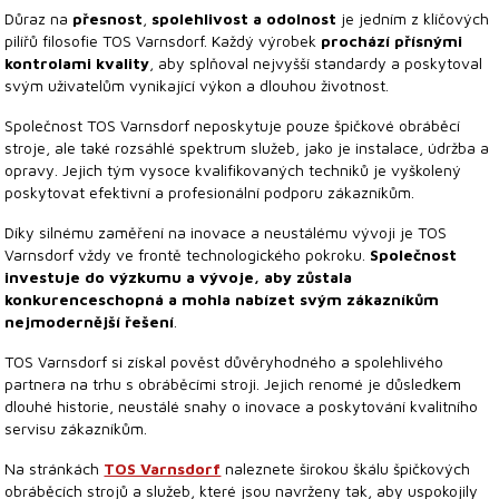
Důraz na
přesnost
,
spolehlivost a odolnost
je jedním z klíčových
pilířů filosofie TOS Varnsdorf. Každý výrobek
prochází přísnými
kontrolami kvality
, aby splňoval nejvyšší standardy a poskytoval
svým uživatelům vynikající výkon a dlouhou životnost.
Společnost TOS Varnsdorf neposkytuje pouze špičkové obráběcí
stroje, ale také rozsáhlé spektrum služeb, jako je instalace, údržba a
opravy. Jejich tým vysoce kvalifikovaných techniků je vyškolený
poskytovat efektivní a profesionální podporu zákazníkům.
Díky silnému zaměření na inovace a neustálému vývoji je TOS
Varnsdorf vždy ve frontě technologického pokroku.
Společnost
investuje do výzkumu a vývoje, aby zůstala
konkurenceschopná a mohla nabízet svým zákazníkům
nejmodernější řešení
.
TOS Varnsdorf si získal pověst důvěryhodného a spolehlivého
partnera na trhu s obráběcími stroji. Jejich renomé je důsledkem
dlouhé historie, neustálé snahy o inovace a poskytování kvalitního
servisu zákazníkům.
Na stránkách
TOS Varnsdorf
naleznete širokou škálu špičkových
obráběcích strojů a služeb, které jsou navrženy tak, aby uspokojily