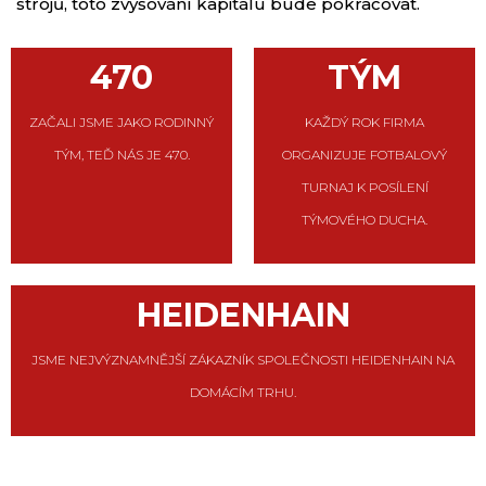
strojů, toto zvyšování kapitálu bude pokračovat.
470
TÝM
ZAČALI JSME JAKO RODINNÝ
KAŽDÝ ROK FIRMA
TÝM, TEĎ NÁS JE 470.
ORGANIZUJE FOTBALOVÝ
TURNAJ K POSÍLENÍ
TÝMOVÉHO DUCHA.
HEIDENHAIN
JSME NEJVÝZNAMNĚJŠÍ ZÁKAZNÍK SPOLEČNOSTI HEIDENHAIN NA
DOMÁCÍM TRHU.