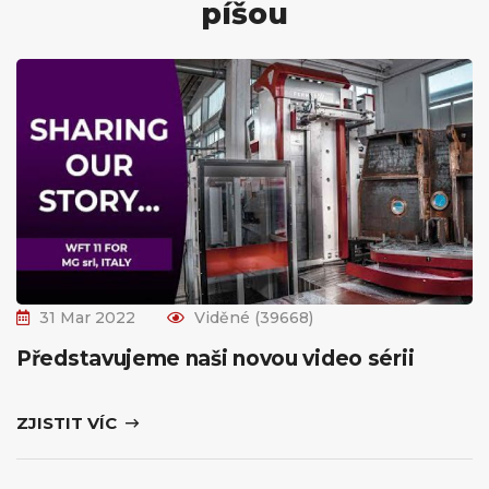
píšou
31 Mar 2022
Viděné (39668)
Představujeme naši novou video sérii
ZJISTIT VÍC