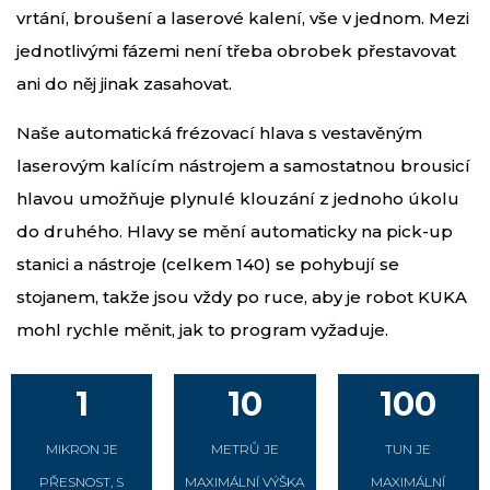
vrtání, broušení a laserové kalení, vše v jednom. Mezi
jednotlivými fázemi není třeba obrobek přestavovat
ani do něj jinak zasahovat.
Naše automatická frézovací hlava s vestavěným
laserovým kalícím nástrojem a samostatnou brousicí
hlavou umožňuje plynulé klouzání z jednoho úkolu
do druhého. Hlavy se mění automaticky na pick-up
stanici a nástroje (celkem 140) se pohybují se
stojanem, takže jsou vždy po ruce, aby je robot KUKA
mohl rychle měnit, jak to program vyžaduje.
1
10
100
MIKRON JE
METRŮ JE
TUN JE
PŘESNOST, S
MAXIMÁLNÍ VÝŠKA
MAXIMÁLNÍ