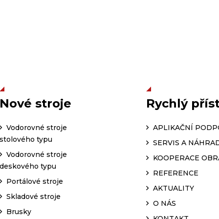
Nové stroje
Rychlý přís
Vodorovné stroje
APLIKAČNÍ POD
stolového typu
SERVIS A NÁHRAD
Vodorovné stroje
KOOPERACE OBR
deskového typu
REFERENCE
Portálové stroje
AKTUALITY
Skladové stroje
O NÁS
Brusky
KONTAKT