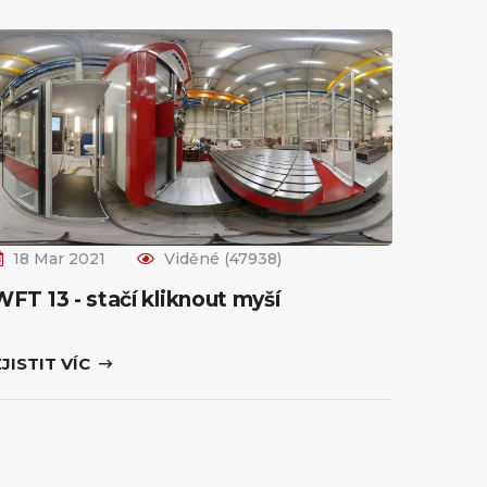
18 Mar 2021
Viděné (47938)
WFT 13 - stačí kliknout myší
JISTIT VÍC