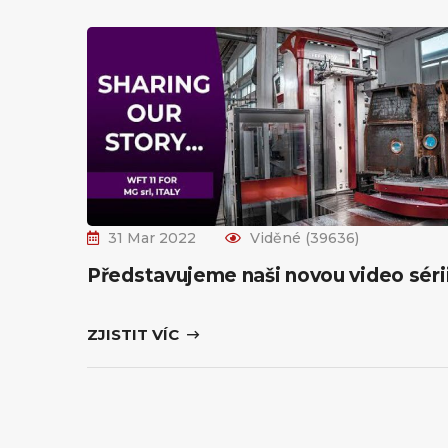
31 Mar 2022
Viděné (39636)
Představujeme naši novou video séri
ZJISTIT VÍC