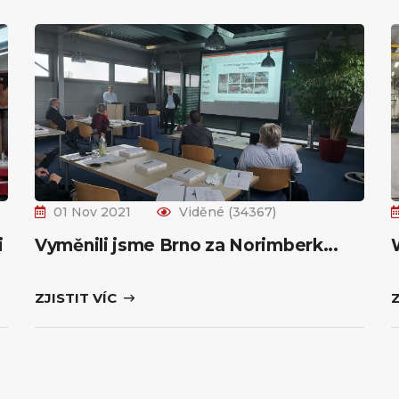
01 Nov 2021
Viděné (34367)
i
Vyměnili jsme Brno za Norimberk...
ZJISTIT VÍC
Z