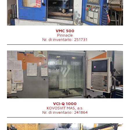
Spostamento asse X
510 mm
Spostamento asse Y
305 mm
Spostamento asse Z
305 mm
Giri del mandrino
0 - 2400 /min.
Numero di supporti trasversali
3
Raffreddamento centrale
No
VMC 500
Pinnacle
Cono per fissare mandrino
BT 40 .
Nr. di inventario: 251731
Dimensioni lungh. x largh. x alt.
2300x1800x2250 mm
Peso della macchina
2000 kg
Anno di fabbricazione:
2002
Sistema di controllo
Sì
Sistema di controllo Heidenhain
TNC 620
Superficie di bloccaggio del banco
1300 x 600 mm
Spostamento asse X
1000 mm
Spostamento asse Y
600 mm
Spostamento asse Z
650 mm
Giri del mandrino
0 - 8000 /min.
Numero di supporti trasversali
3
Raffreddamento centrale
Sì
VCI-Q 1000
KOVOSVIT MAS, a.s.
Cono per fissare mandrino
ISO 40 .
Nr. di inventario: 241864
Dimensioni lungh. x largh. x alt.
3080 x 2700 x 2800 mm
Peso della macchina
5500 kg
Anno di fabbricazione:
0