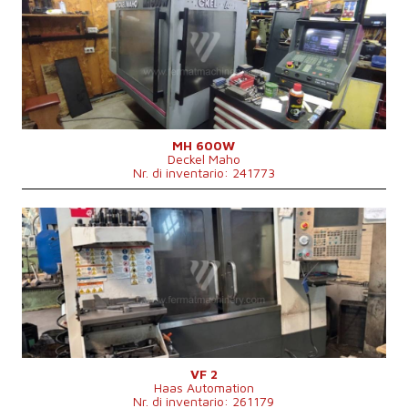
Sistema di controllo
Sì
Sistema di controllo Heidenhain
TNC 425
Superficie di bloccaggio del banco
mm
Spostamento asse X
600 mm
Spostamento asse Y
400 mm
Spostamento asse Z
400 mm
Giri del mandrino
0 - 6300 /min.
Numero di supporti trasversali
3
Raffreddamento centrale
No
MH 600W
Deckel Maho
Cono per fissare mandrino
SK40 .
Nr. di inventario: 241773
Anno di fabbricazione:
2010
Sistema di controllo
Sì
Sistema di controllo Haas
Superficie di bloccaggio del banco
914x356 mm
Spostamento asse X
760 mm
Spostamento asse Y
400 mm
Spostamento asse Z
500 mm
Giri del mandrino
0 - 7000 /min.
Numero di supporti trasversali
4
Raffreddamento centrale
Sì
VF 2
Haas Automation
Cono per fissare mandrino
SK 40 .
Nr. di inventario: 261179
Massimo carico banco
680 kg