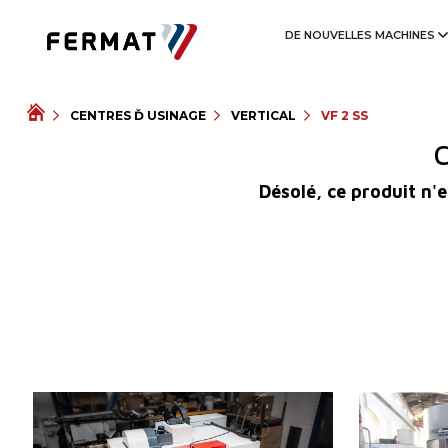
DE NOUVELLES MACHINES
CENTRES Ď USINAGE
VERTICAL
VF 2 SS
C
Désolé, ce produit n'e
Année de production:
2025
Année de pro
Système de contrôle
OUI
Système de c
Système de contrôle
Système de c