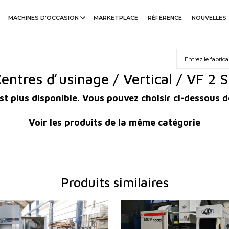
MACHINES D'OCCASION
MARKETPLACE
RÉFÉRENCE
NOUVELLES
entres ď usinage / Vertical / VF 2 
st plus disponible. Vous pouvez choisir ci-dessous d
Voir les produits de la même catégorie
Produits similaires
duction:
2005
Année de production:
20
ontrôle
OUI
Système de contrôle
OUI
ontrôle
Système de contrôle