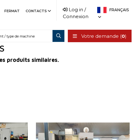
Log in /
FRANÇAIS
FERMAT
CONTACTS
Connexion
Votre demande (
0
)
SS
es produits similaires.
24
Année de production:
2011
Système de contrôle
OUI
Système de contrôle Heidenhain
TNC 530