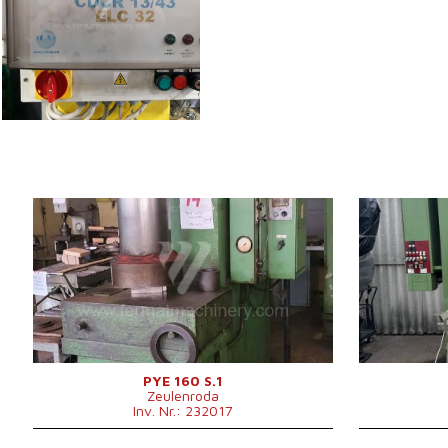
Baujahr:
0
Baujahr:
Presskraft
160 t
Presskraft
Die Abmessungen des
Die Abmessun
900x630 mm
Desktop
Hauptmotorle
Stößelabmessungen
750x450 mm
Kontrollsyste
Hauptmotorleistung
15 kW
Maschinenabmessungen L x
2200x1250x3280
B x H
mm
Maschinengewicht
6838 kg
Kontrollsystem
nein
PYE 160 S.1
Zeulenroda
Inv. Nr.: 232017