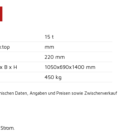
15 t
ktop
mm
220 mm
x B x H
1050x690x1400 mm
450 kg
hnischen Daten, Angaben
und Preisen sowie Zwischenverkauf
 Strom.