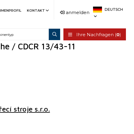
DEUTSCH
IRMENPROFIL
KONTAKT
anmelden
Ihre Nachfragen (
0
)
che / CDCR 13/43-11
cí stroje s.r.o.