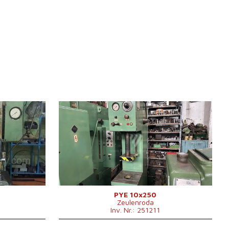
Baujahr:
1959
Presskraft
10 t
Die Abmessungen des
560 mm
500x400 mm
Desktop
400 mm
Stößelabmessungen
450x280 mm
Hauptmotorleistung
4 kW
x1200x3030
Maschinenabmessungen L x
1300x1000x2220
B x H
mm
kg
Maschinengewicht
1100 kg
mm
Kontrollsystem
nein
PYE 10x250
Zeulenroda
mm
Inv. Nr.: 251211