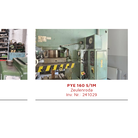
Baujahr:
1984
Presskraft
160 t
Die Abmessungen des Desktop
900x630 mm
400 mm
Hauptmotorleistung
17 kW
280 mm
Maschinengewicht
7000 kg
Anfluggeschwindigkeit
200 mm/s
x1000x2220
Stößelhub
500 mm
Kontrollsystem
nein
kg
PYE 160 S/1M
Zeulenroda
Inv. Nr.: 241029