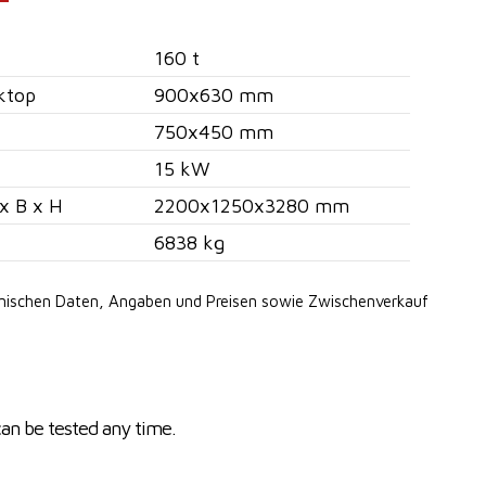
160 t
ktop
900x630 mm
750x450 mm
15 kW
x B x H
2200x1250x3280 mm
6838 kg
hnischen Daten, Angaben
und Preisen sowie Zwischenverkauf
can be tested any time.