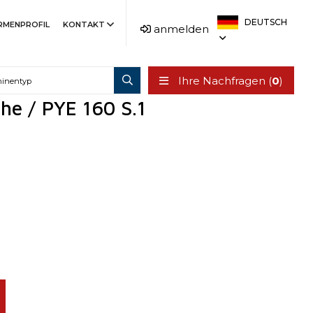
DEUTSCH
IRMENPROFIL
KONTAKT
anmelden
Ihre Nachfragen (
0
)
che / PYE 160 S.1