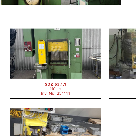
Baujahr:
1978
Baujahr:
Presskraft
63 t
Presskraft
Die Abmessungen des Desktop
620x500 mm
Die Abmessun
Hauptmotorleistung
22 kW
Desktop
Kontrollsystem
nein
Stößelabmes
Hauptmotorle
Maschinenabm
B x H
Maschinengew
Max. Stößelh
SDZ 63.1.1
Müller
Ausladung
Inv. Nr.: 251111
Kontrollsyste
Baujahr:
2009
Presskraft
15 t
Die Abmessungen des
mm
Desktop
Stößelhub
220 mm