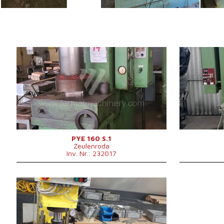
Baujahr:
0
Baujahr:
Presskraft
160 t
Presskraft
Die Abmessungen des
Die Abmessun
900x630 mm
Desktop
Hauptmotorle
Stößelabmessungen
750x450 mm
Kontrollsyste
Hauptmotorleistung
15 kW
Maschinenabmessungen L x
2200x1250x3280
B x H
mm
Maschinengewicht
6838 kg
Kontrollsystem
nein
PYE 160 S.1
Zeulenroda
Inv. Nr.: 232017
Baujahr:
2009
Presskraft
15 t
Die Abmessungen des
mm
Desktop
Stößelhub
220 mm