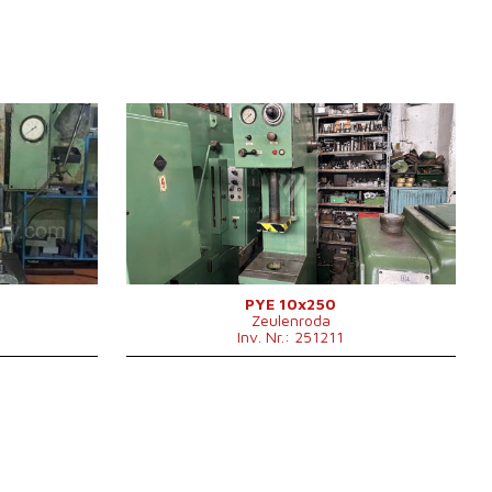
Baujahr:
1959
Presskraft
10 t
Die Abmessungen des
560 mm
500x400 mm
Desktop
400 mm
Stößelabmessungen
450x280 mm
Hauptmotorleistung
4 kW
x1200x3030
Maschinenabmessungen L x
1300x1000x2220
B x H
mm
kg
Maschinengewicht
1100 kg
mm
Kontrollsystem
nein
PYE 10x250
Zeulenroda
mm
Inv. Nr.: 251211