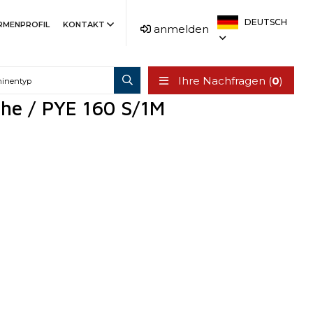
DEUTSCH
IRMENPROFIL
KONTAKT
anmelden
Ihre Nachfragen (
0
)
che / PYE 160 S/1M