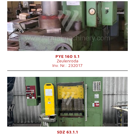
Baujahr:
0
Presskraft
160 t
Die Abmessungen des Desktop
900x630 mm
Stößelabmessungen
750x450 mm
Hauptmotorleistung
15 kW
Maschinenabmessungen L x B x H
2200x1250x3280 mm
Maschinengewicht
6838 kg
Kontrollsystem
nein
PYE 160 S.1
Zeulenroda
Inv. Nr.: 232017
Baujahr:
1978
Presskraft
63 t
Die Abmessungen des Desktop
620x500 mm
Hauptmotorleistung
22 kW
Kontrollsystem
nein
SDZ 63.1.1