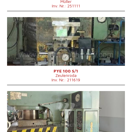
Müller
Inv. Nr.: 251111
Baujahr:
0
Presskraft
100 t
Die Abmessungen des Desktop
750x560 mm
Stößelabmessungen
530x400 mm
Hauptmotorleistung
15 kW
Maschinenabmessungen L x B x H
1900x1200x3030 mm
Maschinengewicht
5000 kg
Max. Stößelhub
500 mm
Ausladung
360 mm
Kontrollsystem
nein
PYE 100 S/1
Zeulenroda
Inv. Nr.: 211619
Baujahr:
1984
Presskraft
160 t
Die Abmessungen des Desktop
900x630 mm
Hauptmotorleistung
17 kW
Maschinengewicht
7000 kg
Anfluggeschwindigkeit
200 mm/s
Stößelhub
500 mm