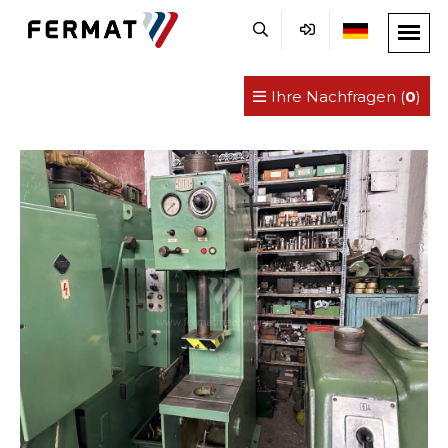
Ihre Nachfragen (
0
)