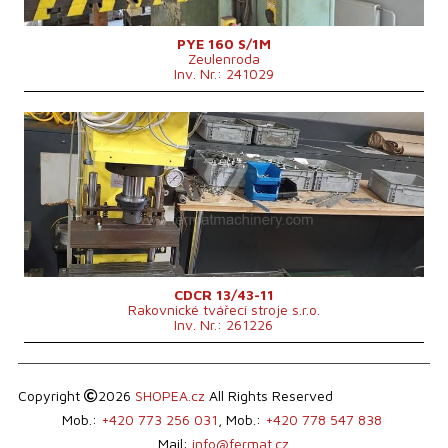
Kontrollsystem
nein
PYE 160 S/1M
Zeulenroda
Inv. Nr.: 241029
Baujahr:
2009
Presskraft
15 t
Die Abmessungen des Desktop
mm
Stößelhub
220 mm
Maschinenabmessungen L x B x H
1050x690x1400 mm
Maschinengewicht
450 kg
Kontrollsystem
nein
CDCR 13/43-11
Rakovnické tvářecí stroje s.r.o.
Inv. Nr.: 261226
Copyright
2026
SHOPEA.cz
All Rights Reserved
Mob.:
+420 773 256 031
, Mob.:
+420 778 547 838
Mail:
info@fermat.cz