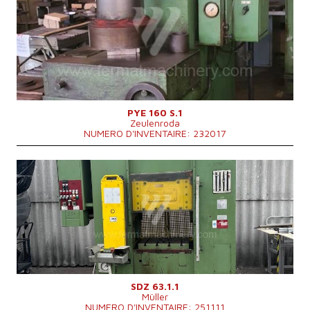
Force de formage nominale de la presse
160 t
Les dimensions de la zonne de travaille
900x630 mm
Dimensions du bélier (u lisu)
750x450 mm
Puissance du moteur principal
15 kW
Dimensions hors tout
2200x1250x3280 mm
Poids totale de la machine
6838 kg
Système de contrôle
NON
PYE 160 S.1
Zeulenroda
NUMERO D'INVENTAIRE: 232017
Année de production:
1978
Force de formage nominale de la presse
63 t
Les dimensions de la zonne de travaille
620x500 mm
Puissance du moteur principal
22 kW
Système de contrôle
NON
SDZ 63.1.1
Müller
NUMERO D'INVENTAIRE: 251111