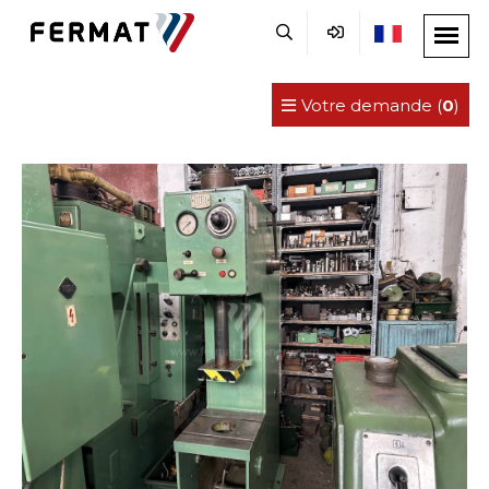
Votre demande (
0
)