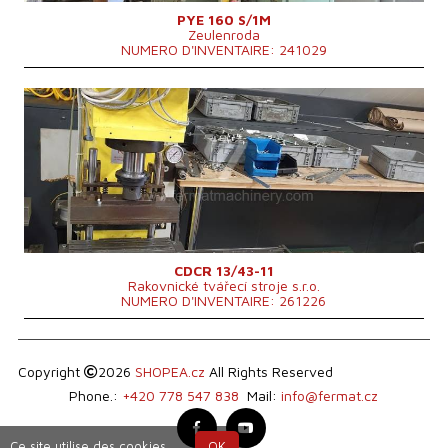
PYE 160 S/1M
Zeulenroda
NUMERO D'INVENTAIRE: 241029
Année de production:
2009
Force de formage nominale de la presse
15 t
Les dimensions de la zonne de travaille
mm
Course du bélier
220 mm
Dimensions hors tout
1050x690x1400 mm
Poids totale de la machine
450 kg
Système de contrôle
NON
CDCR 13/43-11
Rakovnické tvářecí stroje s.r.o.
NUMERO D'INVENTAIRE: 261226
Copyright
2026
SHOPEA.cz
All Rights Reserved
Phone.:
+420 778 547 838
Mail:
info@fermat.cz
Ce site utilise des cookies.
OK