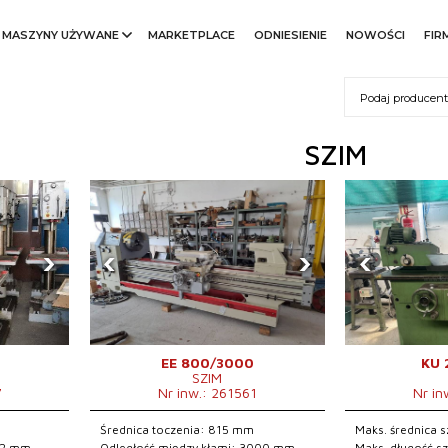
MASZYNY UŻYWANE
MARKETPLACE
ODNIESIENIE
NOWOŚCI
FIR
SZIM
›
‹
›
‹
EE 800/3000
KU 
SZIM
7
Nr inw.: 261561
Nr in
Średnica toczenia: 815 mm
Maks. średnica 
 32 mm
Odległość między kłami: 3000 mm
Maks. długość s