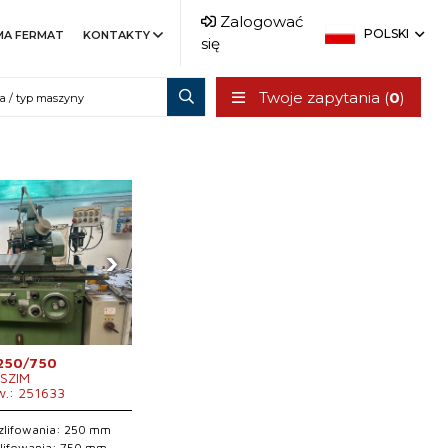
Zalogować
POLSKI
MA FERMAT
KONTAKTY
się
Twoje zapytania (
0
)
›
250/750
SZIM
w.: 251633
szlifowania: 250 mm
zlifowania: 750 mm