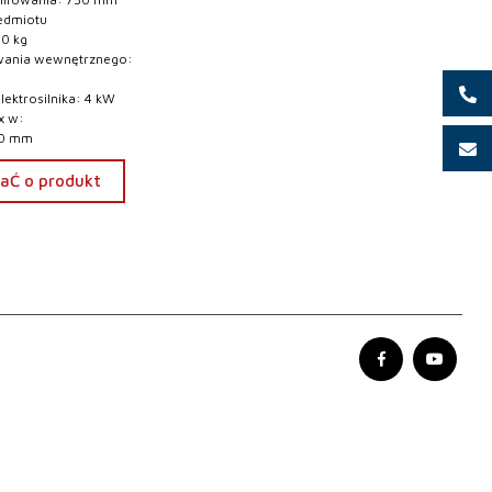
zedmiotu
20 kg
owania wewnętrznego:
ektrosilnika: 4 kW
x w:
00 mm
aĆ o produkt