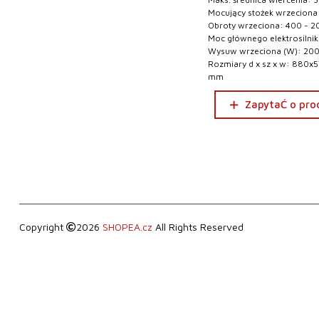
Mocujący stożek wrzeciona:
Obroty wrzeciona: 400 - 2
Moc głównego elektrosilnik
Wysuw wrzeciona (W): 20
Rozmiary d x sz x w: 880x
mm
ZapytaĆ o pro
Copyright
2026
SHOPEA.cz
All Rights Reserved