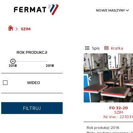
NOWE MASZYNY
SZIM
Spis
Kratka
ROK PRODUKCJI
‹
WIDEO
FO 32-20
FILTRUJ
SZIM
Nr inw.: 22103
Rok produkcji:2018
Maks. średnica wiercenia: