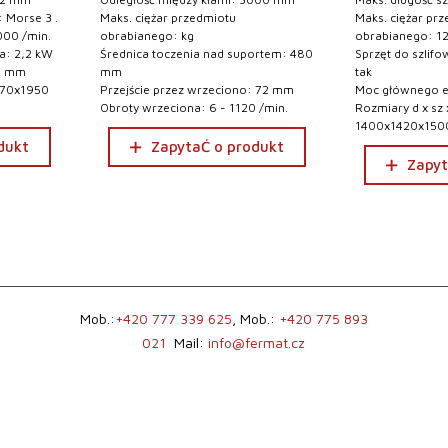
 Morse 3 .
Maks. ciężar przedmiotu
Maks. ciężar pr
000 /min.
obrabianego: kg
obrabianego: 1
a: 2,2 kW
Średnica toczenia nad suportem: 480
Sprzęt do szlif
0 mm
mm
tak
570x1950
Przejście przez wrzeciono: 72 mm
Moc głównego el
Obroty wrzeciona: 6 - 1120 /min.
Rozmiary d x sz 
1400x1420x15
dukt
ZapytaĆ o produkt
Zapyt
Mob.:
+420 777 339 625
, Mob.:
+420 775 893
021
Mail:
info@fermat.cz