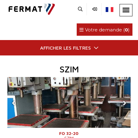
Votre demande (
0
)
AFFICHER LES FILTRES
SZIM
‹
›
FO 32-20
SZIM