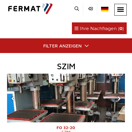
Ihre Nachfragen (
0
)
FILTER ANZEIGEN
SZIM
‹
›
FO 32-20
SZIM