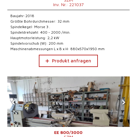
Inv. Nr.: 221037
Baujahr:2018
Größte Bohrdurchmesser: 32 mm
Spindelkegel: Morse 3 .
Spindeldrehzahl: 400 - 2000 /min.
Hauptmotorleistung: 2,2 kW
Spindelvorschub (W): 200 mm
Maschinenabmessungen L x B x H: 880x570x1950 mm
Produkt anfragen
‹
›
EE 800/3000
SZIM