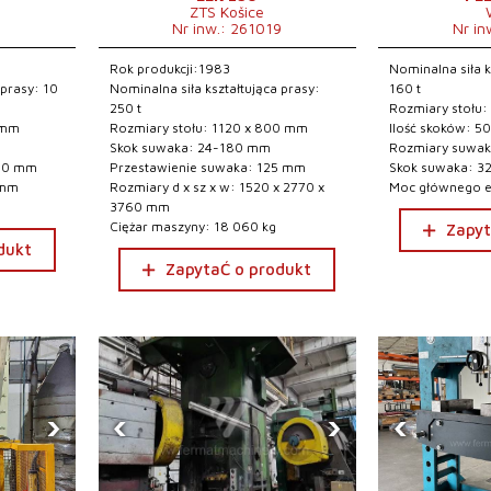
ZTS Košice
7
Nr inw.: 261019
Nr in
Rok produkcji:1983
Nominalna siła k
 prasy: 10
Nominalna siła kształtująca prasy:
160 t
250 t
Rozmiary stołu
 mm
Rozmiary stołu: 1120 x 800 mm
Ilość skoków: 5
Skok suwaka: 24-180 mm
Rozmiary suwa
180 mm
Przestawienie suwaka: 125 mm
Skok suwaka: 
 mm
Rozmiary d x sz x w: 1520 x 2770 x
Moc głównego el
3760 mm
Ciężar maszyny: 18 060 kg
Zapyt
dukt
ZapytaĆ o produkt
›
‹
›
‹