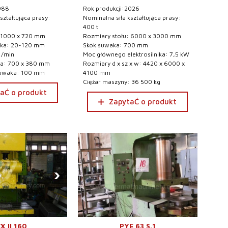
988
Rok produkcji:2026
ształtująca prasy:
Nominalna siła kształtująca prasy:
400 t
: 1000 x 720 mm
Rozmiary stołu: 6000 x 3000 mm
aka: 20-120 mm
Skok suwaka: 700 mm
 /min
Moc głównego elektrosilnika: 7,5 kW
a: 700 x 380 mm
Rozmiary d x sz x w: 4420 x 6000 x
suwaka: 100 mm
4100 mm
Ciężar maszyny: 36 500 kg
aĆ o produkt
ZapytaĆ o produkt
›
X II 160
PYE 63 S.1