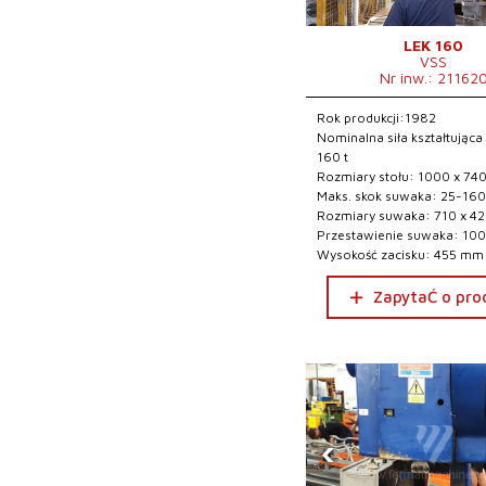
LEK 160
VSS
Nr inw.: 21162
Rok produkcji:1982
Nominalna siła kształtująca
160 t
Rozmiary stołu: 1000 x 7
Maks. skok suwaka: 25-16
Rozmiary suwaka: 710 x 4
Przestawienie suwaka: 10
Wysokość zacisku: 455 mm
ZapytaĆ o pro
‹