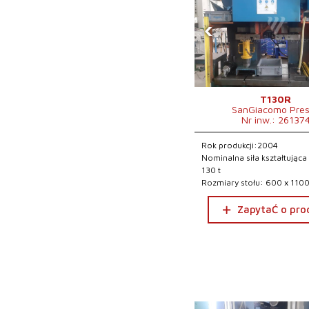
‹
T130R
SanGiacomo Pre
Nr inw.: 26137
Rok produkcji:2004
Nominalna siła kształtująca
130 t
Rozmiary stołu: 600 x 11
ZapytaĆ o pro