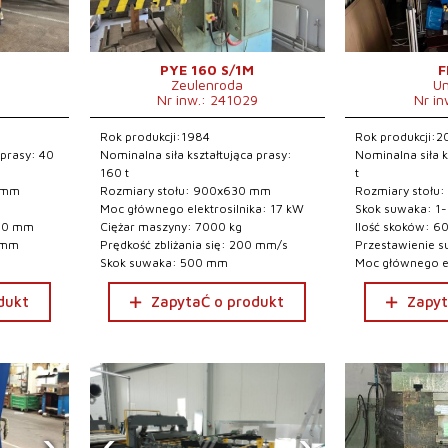
PYE 160 S/1M
F
Zeulenroda
U
9
Nr inw.: 241029
Nr in
Rok produkcji:1984
Rok produkcji:2
 prasy: 40
Nominalna siła kształtująca prasy:
Nominalna siła k
160 t
t
0 mm
Rozmiary stołu: 900x630 mm
Rozmiary stołu
Moc głównego elektrosilnika: 17 kW
Skok suwaka: 1
250 mm
Ciężar maszyny: 7000 kg
Ilość skoków: 6
 mm
Prędkość zbliżania się: 200 mm/s
Przestawienie 
Skok suwaka: 500 mm
Moc głównego el
dukt
ZapytaĆ o produkt
Zapyt
›
‹
›