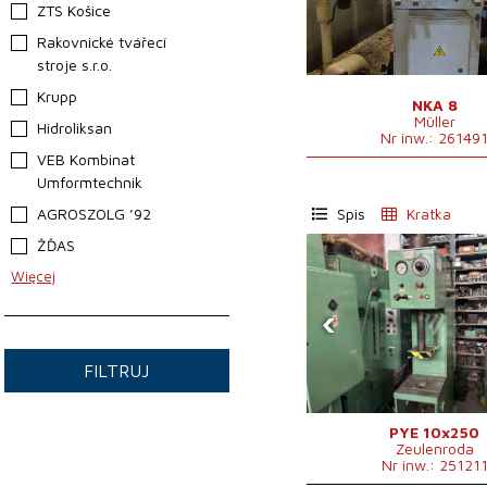
ZTS Košice
Rakovnické tvářecí
stroje s.r.o.
Krupp
NKA 8
Müller
Hidroliksan
Nr inw.: 26149
VEB Kombinat
Umformtechnik
AGROSZOLG ’92
Spis
Kratka
ŽĎAS
Więcej
‹
FILTRUJ
PYE 10x250
Zeulenroda
Nr inw.: 25121