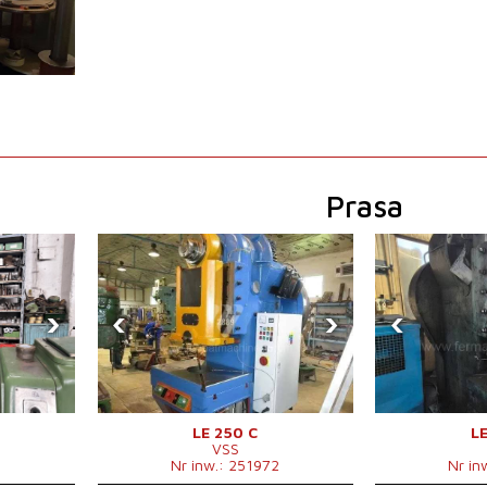
1
Prasa
›
‹
›
‹
LE 250 C
LE
VSS
1
Nr inw.: 251972
Nr in