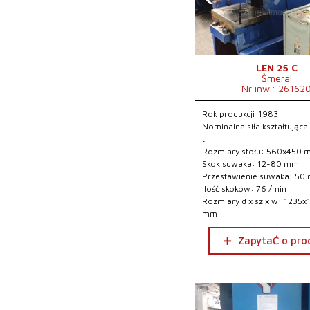
LEN 25 C
Šmeral
Nr inw.: 26162
Rok produkcji:1983
Nominalna siła kształtująca
t
Rozmiary stołu: 560x450
Skok suwaka: 12-80 mm
Przestawienie suwaka: 50
Ilość skoków: 76 /min
Rozmiary d x sz x w: 1235
mm
ZapytaĆ o pro