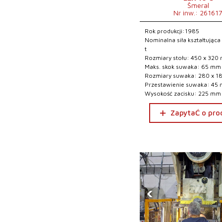
Šmeral
Nr inw.: 26161
Rok produkcji:1985
Nominalna siła kształtująca
t
Rozmiary stołu: 450 x 320
Maks. skok suwaka: 65 mm
Rozmiary suwaka: 280 x 
Przestawienie suwaka: 45
Wysokość zacisku: 225 mm
ZapytaĆ o pro
‹