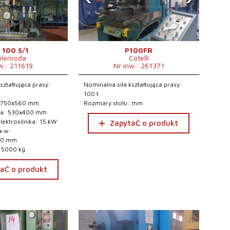
 100 S/1
P100FR
ulenroda
Cotelli
w.: 211619
Nr inw.: 261371
ształtująca prasy:
Nominalna siła kształtująca prasy:
100 t
: 750x560 mm
Rozmiary stołu: mm
ka: 530x400 mm
ektrosilnika: 15 kW
ZapytaĆ o produkt
x w:
30 mm
 5000 kg
aĆ o produkt