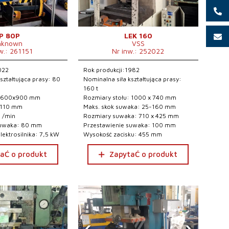
P 80P
LEK 160
nknown
VSS
w.: 261151
Nr inw.: 252022
022
Rok produkcji:1982
ształtująca prasy: 80
Nominalna siła kształtująca prasy:
160 t
: 600x900 mm
Rozmiary stołu: 1000 x 740 mm
-110 mm
Maks. skok suwaka: 25-160 mm
0 /min
Rozmiary suwaka: 710 x 425 mm
suwaka: 80 mm
Przestawienie suwaka: 100 mm
ektrosilnika: 7,5 kW
Wysokość zacisku: 455 mm
aĆ o produkt
ZapytaĆ o produkt
‹
›