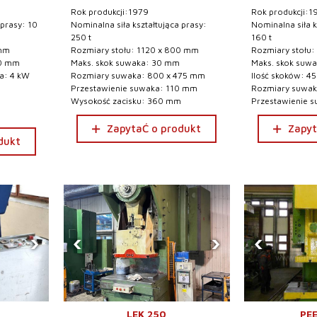
Rok produkcji:1979
Rok produkcji:1
 prasy: 10
Nominalna siła kształtująca prasy:
Nominalna siła k
250 t
160 t
 mm
Rozmiary stołu: 1120 x 800 mm
Rozmiary stołu
80 mm
Maks. skok suwaka: 30 mm
Maks. skok suw
ka: 4 kW
Rozmiary suwaka: 800 x 475 mm
Ilość skoków: 45
Przestawienie suwaka: 110 mm
Rozmiary suwak
Wysokość zacisku: 360 mm
Przestawienie 
ZapytaĆ o produkt
Zapyt
dukt
›
‹
›
‹
LEK 250
PEE