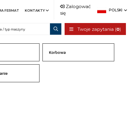
Zalogować
POLSKI
MA FERMAT
KONTAKTY
się
Twoje zapytania (
0
)
Korbowa
anie