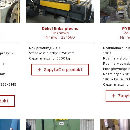
Dělící linka plechu
PYE
Unknown
Ze
0
Nr inw.: 221660
Nr in
Rok produkcji:2014
Nominalna siła k
 prasy: 25
Szerokość blachy: 1250 mm
100 t
Ciężar maszyny: 3500 kg
Rozmiary stołu
 mm
Rozmiary suwa
Moc głównego el
ZapytaĆ o produkt
 mm
Rozmiary d x sz 
1900x1200x30
x1365x2145
Ciężar maszyny:
Zapyt
dukt