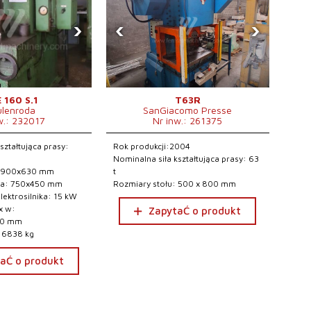
›
‹
›
 160 S.1
T63R
ulenroda
SanGiacomo Presse
w.: 232017
Nr inw.: 261375
ształtująca prasy:
Rok produkcji:2004
Nominalna siła kształtująca prasy: 63
: 900x630 mm
t
ka: 750x450 mm
Rozmiary stołu: 500 x 800 mm
ektrosilnika: 15 kW
x w:
ZapytaĆ o produkt
80 mm
 6838 kg
aĆ o produkt