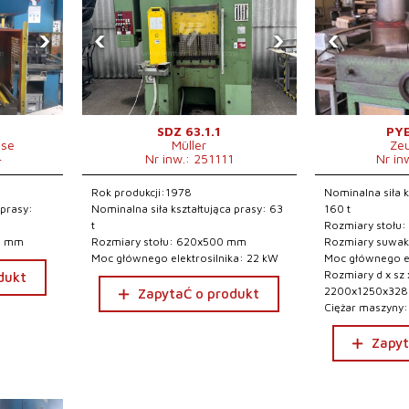
›
‹
›
‹
SDZ 63.1.1
PYE
sse
Müller
Ze
4
Nr inw.: 251111
Nr in
Rok produkcji:1978
Nominalna siła k
 prasy:
Nominalna siła kształtująca prasy: 63
160 t
t
Rozmiary stołu
00 mm
Rozmiary stołu: 620x500 mm
Rozmiary suwa
Moc głównego elektrosilnika: 22 kW
Moc głównego el
Rozmiary d x sz 
dukt
2200x1250x32
ZapytaĆ o produkt
Ciężar maszyny:
Zapyt