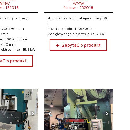
WMW
WMW
w.: 151015
Nr inw.: 232018
ształtująca prasy:
Nominalna siła kształtująca prasy: 80
t
: 1200x750 mm
Rozmiary stołu: 400x500 mm
0 /min
Moc głównego elektrosilnika: 7 kW
ka: 900x630 mm
32-140 mm
ZapytaĆ o produkt
ektrosilnika: 15,5 kW
aĆ o produkt
›
‹
›