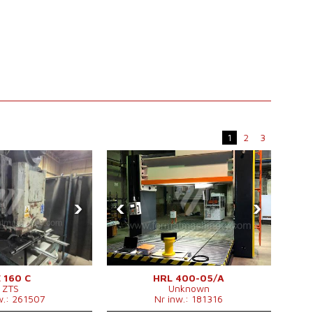
1
2
3
›
‹
›
 160 C
HRL 400-05/A
ZTS
Unknown
w.: 261507
Nr inw.: 181316