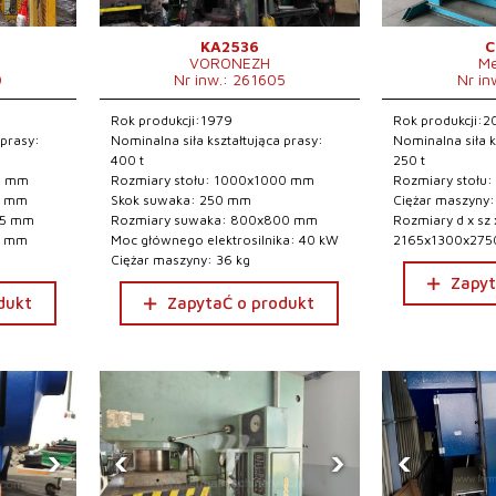
KA2536
C
VORONEZH
M
0
Nr inw.: 261605
Nr in
Rok produkcji:1979
Rok produkcji:2
 prasy:
Nominalna siła kształtująca prasy:
Nominalna siła k
400 t
250 t
40 mm
Rozmiary stołu: 1000x1000 mm
Rozmiary stołu
0 mm
Skok suwaka: 250 mm
Ciężar maszyny:
25 mm
Rozmiary suwaka: 800x800 mm
Rozmiary d x sz 
0 mm
Moc głównego elektrosilnika: 40 kW
2165x1300x27
Ciężar maszyny: 36 kg
Zapyt
dukt
ZapytaĆ o produkt
›
‹
›
‹