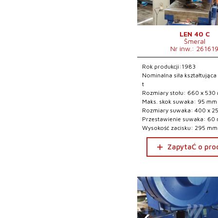
LEN 40 C
Šmeral
Nr inw.: 26161
Rok produkcji:1983
Nominalna siła kształtująca
t
Rozmiary stołu: 660 x 53
Maks. skok suwaka: 95 mm
Rozmiary suwaka: 400 x 
Przestawienie suwaka: 60
Wysokość zacisku: 295 mm
ZapytaĆ o pro
‹