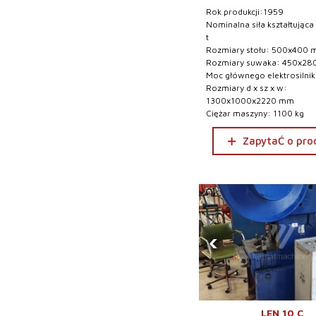
Rok produkcji:1959
Nominalna siła kształtująca
t
Rozmiary stołu: 500x400
Rozmiary suwaka: 450x2
Moc głównego elektrosilni
Rozmiary d x sz x w:
1300x1000x2220 mm
Ciężar maszyny: 1100 kg
ZapytaĆ o pro
‹
LEN 10 C