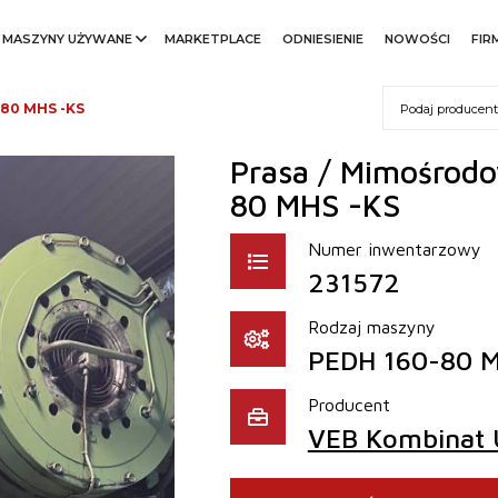
MASZYNY UŻYWANE
MARKETPLACE
ODNIESIENIE
NOWOŚCI
FIR
-80 MHS -KS
Prasa / Mimośrodo
80 MHS -KS
Numer inwentarzowy
231572
Rodzaj maszyny
PEDH 160-80 M
Producent
VEB Kombinat 