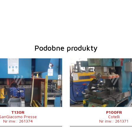
Podobne produkty
:
2004
Rok produkcji:
0
a kształtująca prasy
130 t
Nominalna siła kształtująca prasy
10
u
600 x 1100 mm
Rozmiary stołu
m
wania
nie
System sterowania
ni
T130R
P100FR
SanGiacomo Presse
Cotelli
Nr inw.: 261374
Nr inw.: 261371