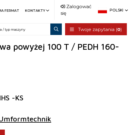
Zalogować
POLSKI
MA FERMAT
KONTAKTY
się
Twoje zapytania (
0
)
wa powyżej 100 T / PEDH 160-
HS -KS
Umformtechnik