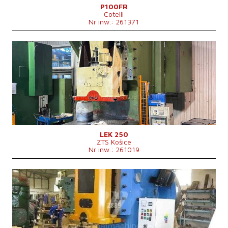
P100FR
Cotelli
Nr inw.: 261371
Rok produkcji:
1983
Nominalna siła kształtująca prasy
250 t
Rozmiary stołu
1120 x 800 mm
Skok suwaka
24-180 mm
Przestawienie suwaka
125 mm
Rozmiary d x sz x w
1520 x 2770 x 3760 mm
Ciężar maszyny
18 060 kg
Ilość skoków
45 /min
System sterowania
nie
LEK 250
ZTS Košice
Nr inw.: 261019
Rok produkcji:
1979
Nominalna siła kształtująca prasy
250 t
Rozmiary stołu
1120 x 800 mm
Maks. skok suwaka
30 mm
Rozmiary suwaka
800 x 475 mm
Przestawienie suwaka
110 mm