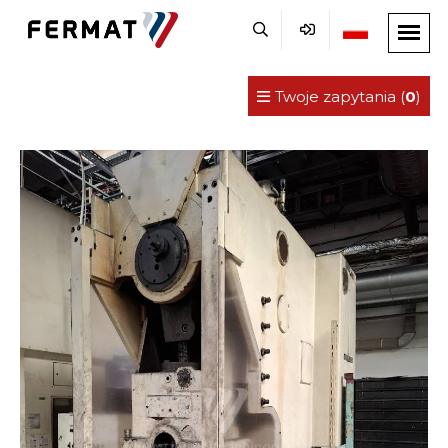
Twoje zapytania (
0
)