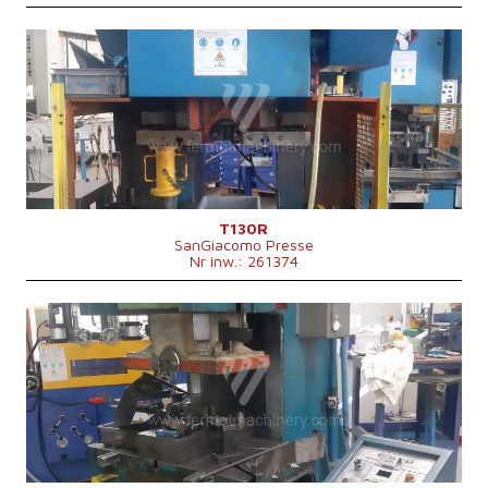
Rok produkcji:
2004
Nominalna siła kształtująca prasy
130 t
Rozmiary stołu
600 x 1100 mm
System sterowania
nie
T130R
SanGiacomo Presse
Nr inw.: 261374
Rok produkcji:
0
Nominalna siła kształtująca prasy
100 t
Rozmiary stołu
mm
System sterowania
nie