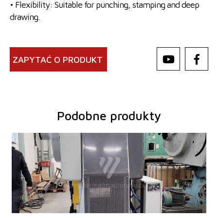
• Flexibility: Suitable for punching, stamping and deep
drawing.
ZAPYTAĆ O PRODUKT
Podobne produkty
Rok produkcji:
0
Nominalna siła kształtująca prasy
40 t
Rozmiary stołu
660 x 530 mm
Maks. skok suwaka
95 mm
Rozmiary suwaka
400 x 250 mm
Przestawienie suwaka
60 mm
Wysokość zacisku
295 mm
Moc głównego elektrosilnika
3/4 kW
Rozmiary d x sz x w
1245 x 1585 x 2370 mm