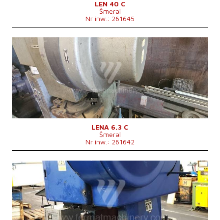
Ciężar maszyny
4500 kg
LEN 40 C
Šmeral
System sterowania
nie
Nr inw.: 261645
Rok produkcji:
1993
Nominalna siła kształtująca prasy
63 t
Rozmiary stołu
mm
Maks. skok suwaka
6-40 mm
Przestawienie suwaka
45 mm
Ciężar maszyny
630 kg
System sterowania
nie
LENA 6,3 C
Šmeral
Nr inw.: 261642
Rok produkcji:
1991
Nominalna siła kształtująca prasy
63 t
Rozmiary stołu
800x630 mm
Skok suwaka
10-105 mm
Przestawienie suwaka
70 mm
Ilość skoków
65, 120 /min