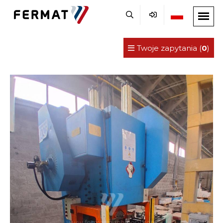
Twoje zapytania (
0
)