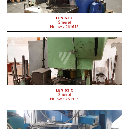
Moc głównego elektrosilnika
4/7,5 kW
Rozmiary d x sz x w
1400x18502550 mm
Ciężar maszyny
5500 kg
System sterowania
nie
LEN 63 C
Šmeral
Nr inw.: 261618
Rok produkcji:
1988
Nominalna siła kształtująca prasy
63 t
Rozmiary stołu
800x630 mm
Skok suwaka
10-105 mm
Przestawienie suwaka
70 mm
Ilość skoków
65, 120 /min
Moc głównego elektrosilnika
4/7,5 kW
Rozmiary d x sz x w
1400x1850x2720 mm
Ciężar maszyny
5850 kg
System sterowania
nie
LEN 63 C
Šmeral
Nr inw.: 261444
Rok produkcji:
1989
Nominalna siła kształtująca prasy
40 t
Rozmiary stołu
mm