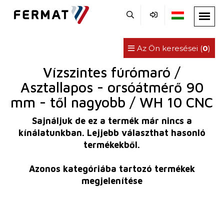
Az Ön keresései (
0
)
Vízszintes fúrómaró /
Asztallapos - orsóátmérő 90
mm - től nagyobb / WH 10 CNC
Sajnáljuk de ez a termék már nincs a
kínálatunkban. Lejjebb választhat hasonló
termékekből.
Azonos kategóriába tartozó termékek
megjelenítése