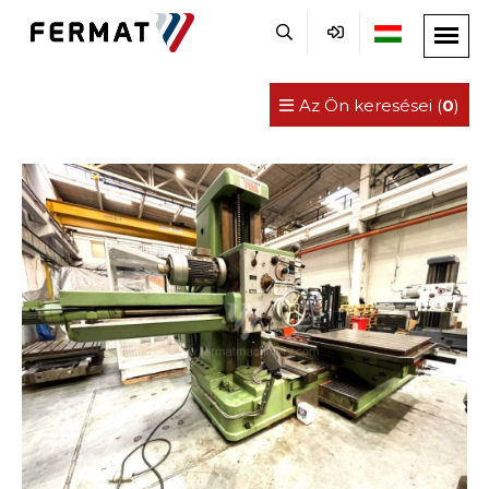
Az Ön keresései (
0
)