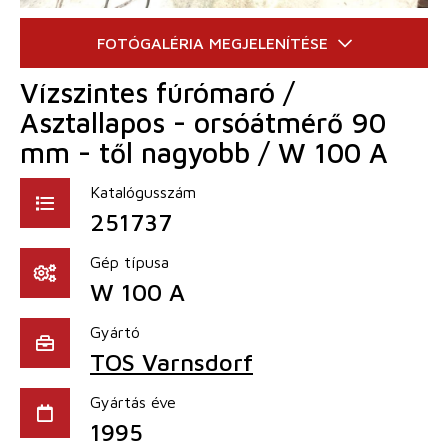
Vízszintes fúrómaró /
Asztallapos - orsóátmérő 90
mm - től nagyobb / W 100 A
Katalógusszám
251737
Gép típusa
W 100 A
Gyártó
TOS Varnsdorf
Gyártás éve
1995