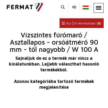
Az Ön keresései (
0
)
Vízszintes fúrómaró /
Asztallapos - orsóátmérő 90
mm - től nagyobb / W 100 A
Sajnáljuk de ez a termék már nincs a
kínálatunkban. Lejjebb választhat hasonló
termékekből.
Azonos kategóriába tartozó termékek
megjelenítése