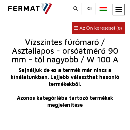
Az Ön keresései (
0
)
Vízszintes fúrómaró /
Asztallapos - orsóátmérő 90
mm - től nagyobb / W 100 A
Sajnáljuk de ez a termék már nincs a
kínálatunkban. Lejjebb választhat hasonló
termékekből.
Azonos kategóriába tartozó termékek
megjelenítése