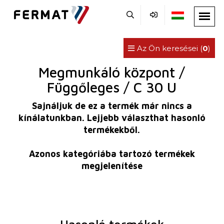
Az Ön keresései (
0
)
Megmunkáló központ /
Függőleges / C 30 U
Sajnáljuk de ez a termék már nincs a
kínálatunkban. Lejjebb választhat hasonló
termékekből.
Azonos kategóriába tartozó termékek
megjelenítése