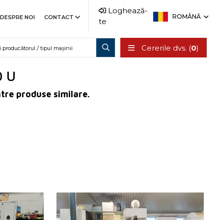
Loghează-
ROMÂNĂ
DESPRE NOI
CONTACT
te
Cererile dvs. (
0
)
0 U
ntre produse similare.
An fabricație:
2011
Sistem de control
da
620
Sistem de control Heidenhain
TNC 530