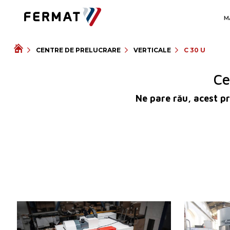
M
CENTRE DE PRELUCRARE
VERTICALE
C 30 U
Ce
Ne pare rău, acest pr
An fabricație:
2025
An fabricație:
Sistem de control
da
Sistem de con
Sistem de control
Sistem de con