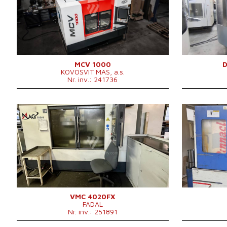
TNC 620
Heidenhain
Heidenhain
Suprafața de
Suprafața de
prindere/fixare a
1300 x 600 mm
prindere/fixa
mesei
Deplasarea pe
Deplasarea pe axa X
1000 mm
Deplasarea pe
Deplasarea pe axa Y
600 mm
Deplasarea pe
Deplasarea pe axa Z
660 mm
Viteza axului
MCV 1000
KOVOSVIT MAS, a.s.
Viteza axului
0 - 10000 /min.
Numărul axel
Nr. inv.: 241736
Numărul axelor
acționate
3
acționate
Răcire prin ax
Răcire prin ax
da
Conicitatea ax
Presiunea de răcire
20 bar
Diametrul me
An fabricație:
2007
An fabricație:
Conicitatea axului
ISO 40 .
Numărul de lă
Sistem de control
da
Sistem de con
Dimensiunile mașinii L
š3000 (včetně van) x
magazia de sc
Sistem de control Fanuc
0i - MC
Sistem de con
x l x Î
d2700 x v2940mm mm
Puterea moto
Suprafața de prindere/fixare a
Suprafața de 
Geutatea mașinii
5500 kg
1220x508 mm
principal
mesei
mesei
Magazia de scule
da
Greutatea ma
Deplasarea pe axa X
1016 mm
Deplasarea pe
Numărul de lăcașuri in
piesei de lucr
Deplasarea pe axa Y
24
508 mm
Deplasarea pe
magazia de scule
Geutatea mași
Deplasarea pe axa Z
508 mm
Deplasarea pe
Dimensiunile m
Viteza axului
0 - 10000 /min.
Viteza axului
l x Î
Numărul axelor acționate
3
Numărul axelo
VMC 4020FX
FADAL
Răcire prin ax
nu
Răcire prin ax
Nr. inv.: 251891
Conicitatea axului
40 .
Conicitatea ax
Puterea motorului principal
11,2/16,5 kW