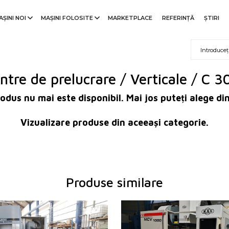
AȘINI NOI
MAȘINI FOLOSITE
MARKETPLACE
REFERINŢĂ
ȘTIRI
ntre de prelucrare / Verticale / C 3
odus nu mai este disponibil. Mai jos puteți alege di
Vizualizare produse din aceeași categorie.
Produse similare
2005
An fabricație:
2024
trol
da
Sistem de control
da
trol
Sistem de control Heidenhain
TNC 