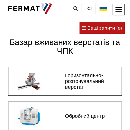
Ваші запити (
0
)
Базар вживаних верстатів та
ЧПК
Горизонтально-
розточувальний
верстат
Обробний центр