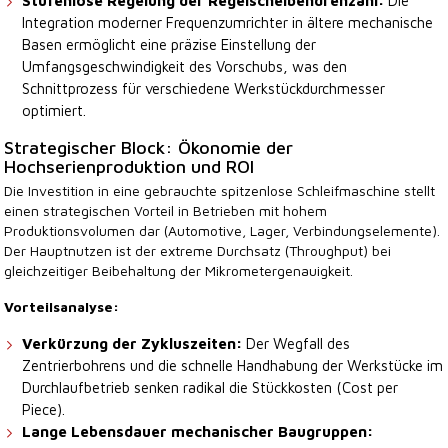
Stufenlose Regelung der Regelscheibendrehzahl:
Die
Integration moderner Frequenzumrichter in ältere mechanische
Basen ermöglicht eine präzise Einstellung der
Umfangsgeschwindigkeit des Vorschubs, was den
Schnittprozess für verschiedene Werkstückdurchmesser
optimiert.
Strategischer Block: Ökonomie der
Hochserienproduktion und ROI
Die Investition in eine gebrauchte spitzenlose Schleifmaschine stellt
einen strategischen Vorteil in Betrieben mit hohem
Produktionsvolumen dar (Automotive, Lager, Verbindungselemente).
Der Hauptnutzen ist der extreme Durchsatz (Throughput) bei
gleichzeitiger Beibehaltung der Mikrometergenauigkeit.
Vorteilsanalyse:
Verkürzung der Zykluszeiten:
Der Wegfall des
Zentrierbohrens und die schnelle Handhabung der Werkstücke im
Durchlaufbetrieb senken radikal die Stückkosten (Cost per
Piece).
Lange Lebensdauer mechanischer Baugruppen: