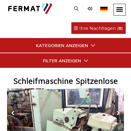
Ihre Nachfragen (
0
)
KATEGORIEN ANZEIGEN
FILTER ANZEIGEN
Schleifmaschine Spitzenlose
‹
›