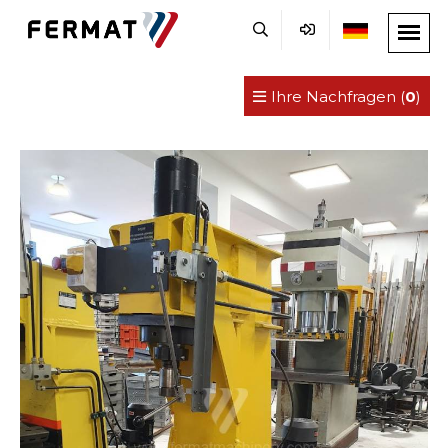
Ihre Nachfragen (
0
)