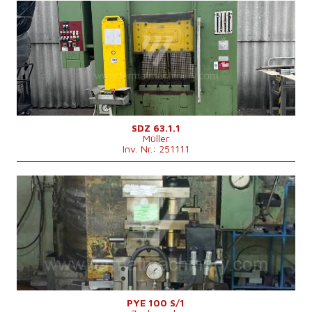
Baujahr:
1978
Presskraft
63 t
Die Abmessungen des Desktop
620x500 mm
Hauptmotorleistung
22 kW
Kontrollsystem
nein
SDZ 63.1.1
Müller
Inv. Nr.: 251111
Baujahr:
0
Presskraft
100 t
Die Abmessungen des Desktop
750x560 mm
Stößelabmessungen
530x400 mm
Hauptmotorleistung
15 kW
Maschinenabmessungen L x B x H
1900x1200x3030 mm
Maschinengewicht
5000 kg
Max. Stößelhub
500 mm
Ausladung
360 mm
Kontrollsystem
nein
PYE 100 S/1