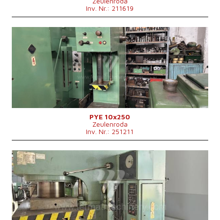
Zeulenroda
Inv. Nr.: 211619
Baujahr:
1959
Presskraft
10 t
Die Abmessungen des Desktop
500x400 mm
Stößelabmessungen
450x280 mm
Hauptmotorleistung
4 kW
Maschinenabmessungen L x B x H
1300x1000x2220 mm
Maschinengewicht
1100 kg
Kontrollsystem
nein
PYE 10x250
Zeulenroda
Inv. Nr.: 251211
Baujahr:
1984
Presskraft
160 t
Die Abmessungen des Desktop
900x630 mm
Hauptmotorleistung
17 kW
Maschinengewicht
7000 kg
Anfluggeschwindigkeit
200 mm/s
Stößelhub
500 mm