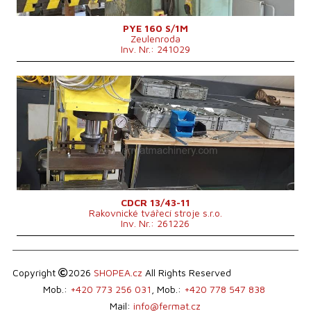
Kontrollsystem
nein
PYE 160 S/1M
Zeulenroda
Inv. Nr.: 241029
Baujahr:
2009
Presskraft
15 t
Die Abmessungen des Desktop
mm
Stößelhub
220 mm
Maschinenabmessungen L x B x H
1050x690x1400 mm
Maschinengewicht
450 kg
Kontrollsystem
nein
CDCR 13/43-11
Rakovnické tvářecí stroje s.r.o.
Inv. Nr.: 261226
Copyright
2026
SHOPEA.cz
All Rights Reserved
Mob.:
+420 773 256 031
, Mob.:
+420 778 547 838
Mail:
info@fermat.cz