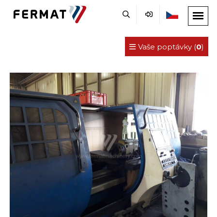
Vaše poptávky (
0
)