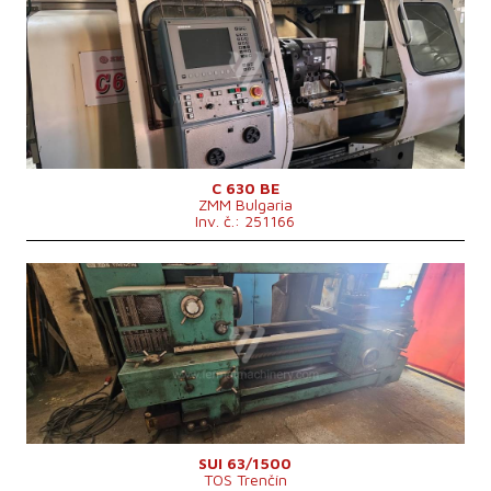
Rok výroby:
0
Řídící systém
ano
Řídící systém Heidenhain
Točný průměr
630 mm
Točná délka
1000 mm
Šikmé lože
ne
Vrtání vřetene
103 mm
Revolverová hlava
ano
Oběžný průměr nad suportem
430 mm
C 630 BE
ZMM Bulgaria
Inv. č.: 251166
Rok výroby:
0
Řídící systém
ne
Točný průměr
630 mm
Točná délka
1500 mm
Šikmé lože
ne
Vrtání vřetene
71 mm
Revolverová hlava
ano
Počet pozic v zásobníku nástrojů
8
Otáčky vřetene
0 - 2240 /min.
Výkon hlavního elektromotoru
30 kW
SUI 63/1500
TOS Trenčín
Oběžný průměr nad suportem
350 mm