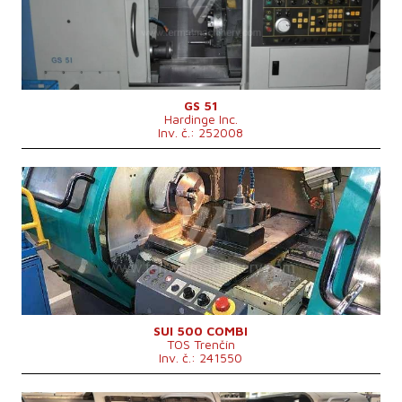
Točný průměr
356 mm
Točná délka
610 mm
Šikmé lože
ano
Vrtání vřetene
52 mm
Revolverová hlava
ano
GS 51
Hardinge Inc.
Inv. č.: 252008
Rok výroby:
1999
Řídící systém
ano
Řídící systém Siemens
810 D
Točný průměr
500 mm
Točná délka
1500 mm
Šikmé lože
ne
Vrtání vřetene
71 mm
Revolverová hlava
Oběžný průměr nad suportem
290 mm
Rozměry d x š x v
3550 x 1630 x 1820 mm
SUI 500 COMBI
TOS Trenčín
Hmotnost stroje
3000 kg
Inv. č.: 241550