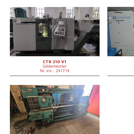
An fabricație:
2004
An fabricație:
Sistem de control
da
Sistem de con
Sistem de control Fanuc
Sistem de con
Diametrul de strunjire
200 mm
Diametrul de s
Lungimea de strunjire
300 mm
Lungimea de s
Deplasarea pe axa X
151 mm
Batiu inclinat/
Deplasarea pe axa Z
339 mm
Alezaj ax'
Diametru periferic peste
Capul revolve
290 mm
ghidaje
Viteza axului
20 - 6000 /min.
CTX 210 V1
Gildemeister
Geutatea mașinii
4200 kg
Nr. inv.: 241719
Puterea motorului
7,5 kW
principal
Alimentator de bãri
nu
Dimensiunile mașinii L x l
2885/3865x1720x1670
An fabricație:
0
x Î
mm
Sistem de control
nu
Diametru periferic
Diametrul de strunjire
380 mm
630 mm
deasupra batiului
Lungimea de strunjire
1500 mm
Batiu inclinat/oblic
nu
Alezaj ax'
71 mm
Capul revolver
da
Numărul de lăcașuri in magazia de
8
scule