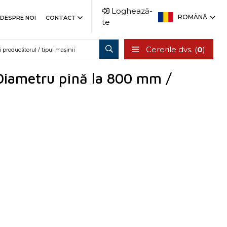
Loghează-
ROMÂNĂ
DESPRE NOI
CONTACT
te
Cererile dvs. (
0
)
 Diametru pînă la 800 mm /