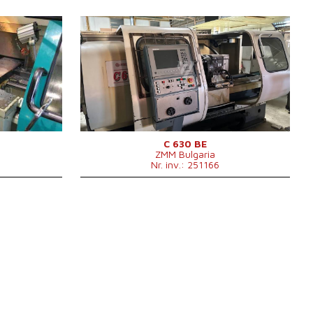
An fabricație:
0
Sistem de control
da
Sistem de control Heidenhain
m
Diametrul de strunjire
630 mm
mm
Lungimea de strunjire
1000 mm
Batiu inclinat/oblic
nu
Alezaj ax'
103 mm
Capul revolver
da
Diametru periferic peste ghidaje
430 mm
m
C 630 BE
ZMM Bulgaria
 1630 x 1820
Nr. inv.: 251166
g