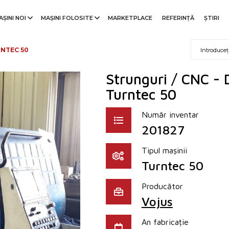
AȘINI NOI
MAȘINI FOLOSITE
MARKETPLACE
REFERINŢĂ
ȘTIRI
NTEC 50
Strunguri / CNC -
Turntec 50
Număr inventar
201827
Tipul mașinii
Turntec 50
Producător
Vojus
An fabricație