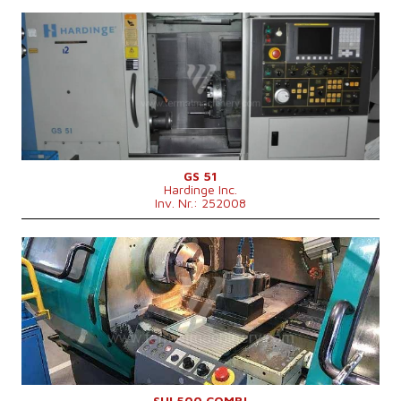
Drehdurchmesser über Bett
380 mm
Baujahr:
2010
Kontrollsystem
ja
Steuerung Fanuc
0i - TD
Drehdurchmesser
356 mm
Drehlänge
610 mm
Schrägbett
ja
Spindelbohrung
52 mm
Revolverkopf
ja
GS 51
Hardinge Inc.
Inv. Nr.: 252008
Baujahr:
1999
Kontrollsystem
ja
Steuerung Siemens
810 D
Drehdurchmesser
500 mm
Drehlänge
1500 mm
Schrägbett
nein
Spindelbohrung
71 mm
Revolverkopf
Drehdurchmesser über Support
290 mm
Maschinenabmessungen L x B x H
3550 x 1630 x 1820 mm
SUI 500 COMBI