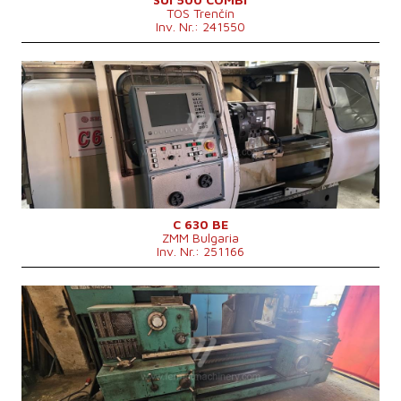
TOS Trenčín
Maschinengewicht
3000 kg
Inv. Nr.: 241550
Baujahr:
0
Kontrollsystem
ja
Steuerung Heidenhain
Drehdurchmesser
630 mm
Drehlänge
1000 mm
Schrägbett
nein
Spindelbohrung
103 mm
Revolverkopf
ja
Drehdurchmesser über Support
430 mm
C 630 BE
ZMM Bulgaria
Inv. Nr.: 251166
Baujahr:
0
Kontrollsystem
nein
Drehdurchmesser
630 mm
Drehlänge
1500 mm
Schrägbett
nein
Spindelbohrung
71 mm
Revolverkopf
ja