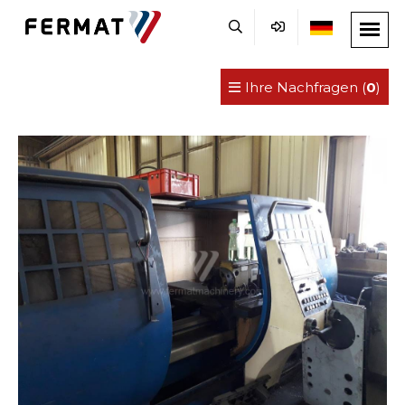
Ihre Nachfragen (
0
)