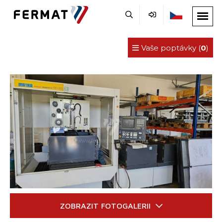
Vaše poptávky (
0
)