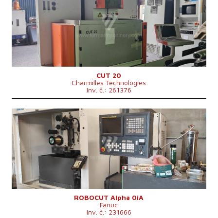
Pojezd osy X
350 mm
Pojezd osy Y
249 mm
Pojezd osy Z
249 mm
Řídící systém
ne
CUT 20
Charmilles Technologies
Inv. č.: 261376
Rok výroby:
2000
Pojezd osy X
320 mm
Pojezd osy Y
220 mm
Pojezd osy Z
180 mm
Max. hmotnost obrobku
500 kg
Celkový příkon
13 kVA
Řídící systém
ano
Řídící systém Fanuc
Rozměry d x š x v
3200 x 2200 x 2000 mm
Hmotnost stroje
1200 kg
ROBOCUT Alpha 0iA
Fanuc
Inv. č.: 231666