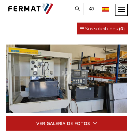
Sus solicitudes (
0
)