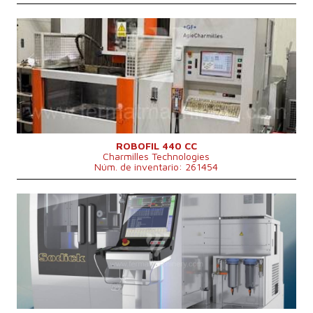
Año de fabricación:
2005
Carrera de eje X
550 mm
Carrera de eje Y
350 mm
Carrera de eje Z
400 mm
Dimensiones largo x ancho x alto
2600 x 2810 x 2240 mm
Peso de la máquina
2100 kg
Máx. anchura pieza mecanizada
700 mm
Largo max. de pieza trabajada
1200 mm
Máx. altura pieza mecanizada
400 mm
Máx. peso pieza mecanizada
1500 kg
ROBOFIL 440 CC
Charmilles Technologies
Sistema de control
Sí
Núm. de inventario: 261454
Año de fabricación:
2023
Carrera de eje X
400 mm
Carrera de eje Y
300 mm
Carrera de eje Z
250 mm
Eje U
150 mm
Eje V
150 mm
Carga máxima de mesa
500 kg
Dimensiones largo x ancho x alto
2190x2590x2230mm mm
Peso de la máquina
3400 kg