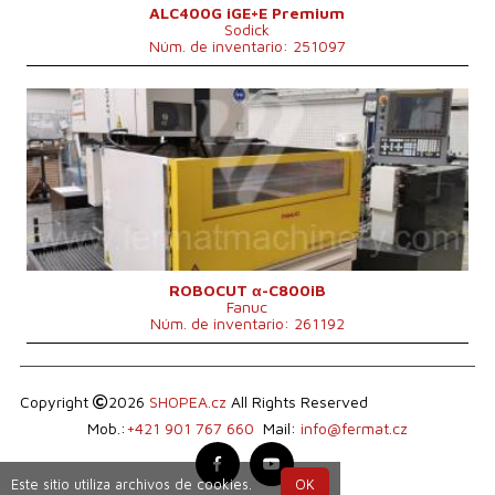
Sistema de control
No
ALC400G iGE+E Premium
Sodick
Núm. de inventario: 251097
Año de fabricación:
2016
Carrera de eje X
800 mm
Carrera de eje Y
600 mm
Carrera de eje Z
200 mm
Peso de la máquina
300 kg
Diámetro máximo del alambre
0,3 mm
Máx. peso pieza mecanizada
500 kg
Sistema de control
Sí
Sistema de control Fanuc
31i-WB
ROBOCUT α-C800iB
Fanuc
Núm. de inventario: 261192
Copyright
2026
SHOPEA.cz
All Rights Reserved
Mob.:
+421 901 767 660
Mail:
info@fermat.cz
Este sitio utiliza archivos de cookies.
OK