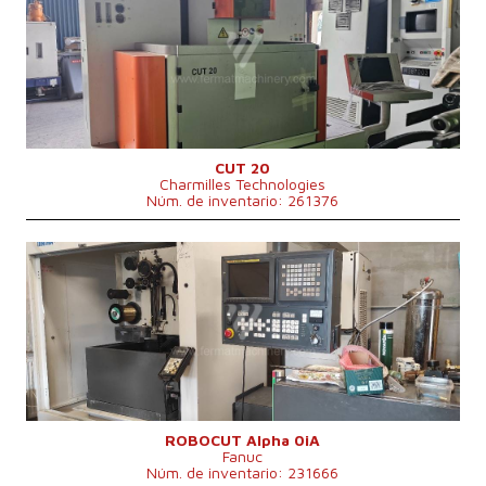
Carrera de eje X
350 mm
Carrera de eje Y
249 mm
Carrera de eje Z
249 mm
Sistema de control
No
CUT 20
Charmilles Technologies
Núm. de inventario: 261376
Año de fabricación:
2000
Carrera de eje X
320 mm
Carrera de eje Y
220 mm
Carrera de eje Z
180 mm
Máx. peso pieza mecanizada
500 kg
Potencia total
13 kVA
Sistema de control
Sí
Sistema de control Fanuc
Dimensiones largo x ancho x alto
3200 x 2200 x 2000 mm
Peso de la máquina
1200 kg
ROBOCUT Alpha 0iA
Fanuc
Núm. de inventario: 231666