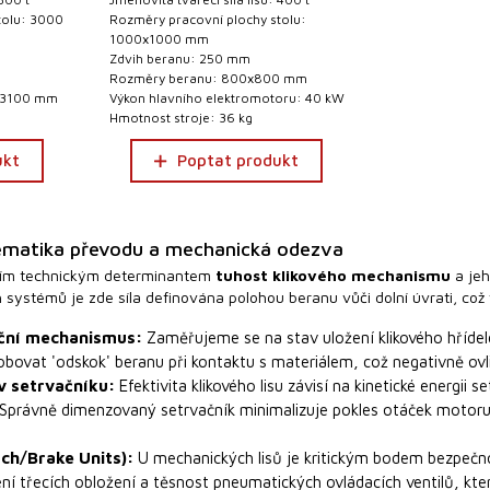
tolu: 3000
Rozměry pracovní plochy stolu:
1000x1000 mm
Zdvih beranu: 250 mm
Rozměry beranu: 800x800 mm
: 3100 mm
Výkon hlavního elektromotoru: 40 kW
Hmotnost stroje: 36 kg
ukt
Poptat produkt
nematika převodu a mechanická odezva
árním technickým determinantem
tuhost klikového mechanismu
a jeh
h systémů je zde síla definována polohou beranu vůči dolní úvrati, co
niční mechanismus:
Zaměřujeme se na stav uložení klikového hřídel
ovat 'odskok' beranu při kontaktu s materiálem, což negativně ovli
v setrvačníku:
Efektivita klikového lisu závisí na kinetické energii
Správně dimenzovaný setrvačník minimalizuje pokles otáček motoru
tch/Brake Units):
U mechanických lisů je kritickým bodem bezpečn
 třecích obložení a těsnost pneumatických ovládacích ventilů, které