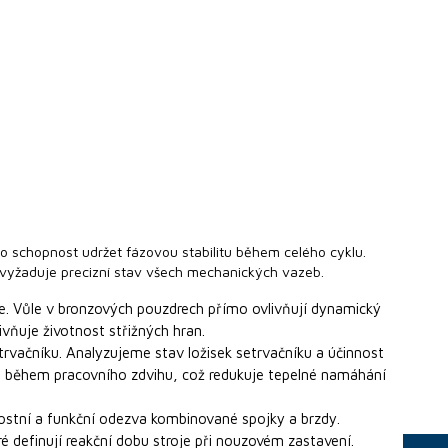
o schopnost udržet fázovou stabilitu během celého cyklu.
ž vyžaduje precizní stav všech mechanických vazeb.
e. Vůle v bronzových pouzdrech přímo ovlivňují dynamický
vňuje životnost střižných hran.
 setrvačníku. Analyzujeme stav ložisek setrvačníku a účinnost
 během pracovního zdvihu, což redukuje tepelné namáhání
ostní a funkční odezva kombinované spojky a brzdy.
 definují reakční dobu stroje při nouzovém zastavení.