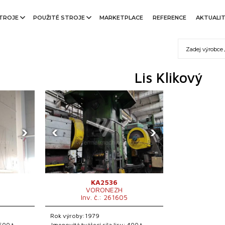
TROJE
POUŽITÉ STROJE
MARKETPLACE
REFERENCE
AKTUALI
Lis Klikový
›
‹
›
KA2536
VORONEZH
Inv. č.: 261605
Rok výroby:1979
 500 t
Jmenovitá tvářecí síla lisu: 400 t