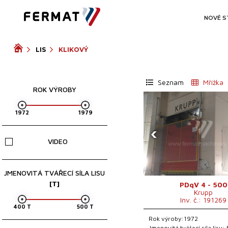
NOVÉ S
LIS
KLIKOVÝ
Seznam
Mřížka
ROK VÝROBY
‹
VIDEO
JMENOVITÁ TVÁŘECÍ SÍLA LISU
[T]
PDqV 4 - 500
Krupp
Inv. č.: 191269
Rok výroby:1972
Jmenovitá tvářecí síla lisu: