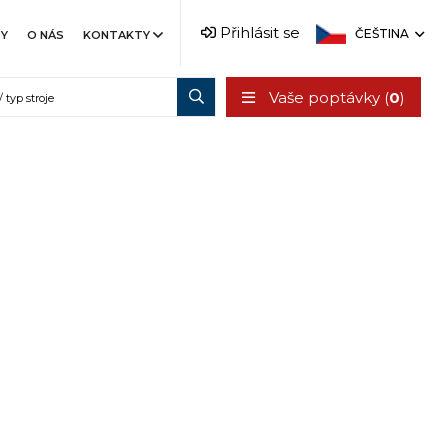
Přihlásit se
ČEŠTINA
TY
O NÁS
KONTAKTY
Vaše poptávky (
0
)