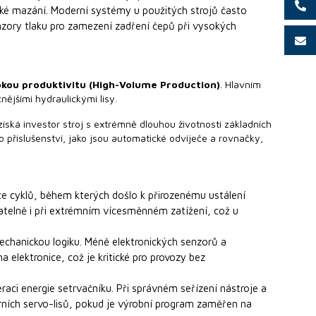
cké mazání. Moderní systémy u použitých strojů často
nzory tlaku pro zamezení zadření čepů při vysokých
kou produktivitu (High-Volume Production)
. Hlavním
ějšími hydraulickými lisy.
 získá investor stroj s extrémně dlouhou životností základních
příslušenství, jako jsou automatické odvíječe a rovnačky,
síce cyklů, během kterých došlo k přirozenému ustálení
datelně i při extrémním vícesměnném zatížení, což u
mechanickou logiku. Méně elektronických senzorů a
a elektronice, což je kritické pro provozy bez
eraci energie setrvačníku. Při správném seřízení nástroje a
erních servo-lisů, pokud je výrobní program zaměřen na