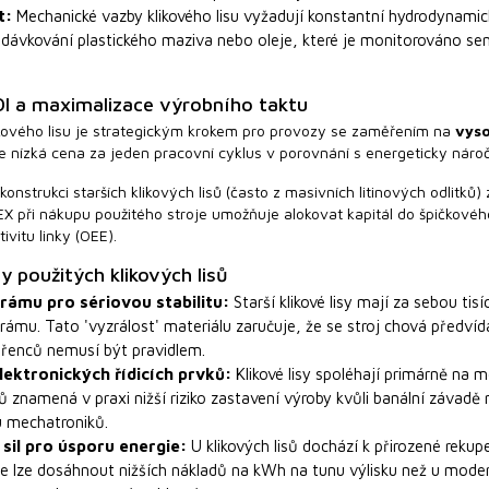
t:
Mechanické vazby klikového lisu vyžadují konstantní hydrodynami
 dávkování plastického maziva nebo oleje, které je monitorováno se
OI a maximalizace výrobního taktu
ikového lisu je strategickým krokem pro provozy se zaměřením na
vyso
nízká cena za jeden pracovní cyklus v porovnání s energeticky náročn
onstrukci starších klikových lisů (často z masivních litinových odlitků)
při nákupu použitého stroje umožňuje alokovat kapitál do špičkového 
ivitu linky (OEE).
y použitých klikových lisů
rámu pro sériovou stabilitu:
Starší klikové lisy mají za sebou ti
rámu. Tato 'vyzrálost' materiálu zaručuje, že se stroj chová předví
ařenců nemusí být pravidlem.
lektronických řídicích prvků:
Klikové lisy spoléhají primárně na 
ů znamená v praxi nižší riziko zastavení výroby kvůli banální závadě n
u mechatroniků.
 sil pro úsporu energie:
U klikových lisů dochází k přirozené rekup
gie lze dosáhnout nižších nákladů na kWh na tunu výlisku než u mod