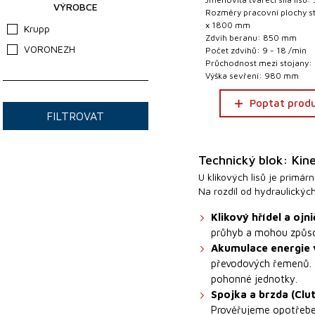
VÝROBCE
Rozměry pracovní plochy s
x 1800 mm
Krupp
Zdvih beranu: 850 mm
VORONEZH
Počet zdvihů: 9 - 18 /min
Průchodnost mezi stojany
Výška sevření: 980 mm
Poptat prod
FILTROVAT
Technický blok: Ki
U klikových lisů je prim
Na rozdíl od hydraulickýc
Klikový hřídel a oj
průhyb a mohou způsob
Akumulace energie 
převodových řemenů. 
pohonné jednotky.
Spojka a brzda (Clu
Prověřujeme opotřebení