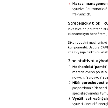
Mazací managemen
využívají automatické
frekvencích.
Strategický blok: R
Investice do použitého kl
ekonomickým benefitem je 
Díky robustní mechanické k
komponentů. Úspora CAPEX 
což zvyšuje celkovou efekt
3 neintuitivní výhod
Mechanická 'paměť' 
materiálového pnutí v 
nových, 'syrových' sv
Nižší poruchovost e
proporcionálních ventil
specializovaného tým
Využití setrvačných
využití kinetické ener